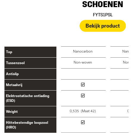
SCHOENEN
FYTS1PSL
Bekijk product
Nanocarbon
Nanoc
Top
Non-woven
Non-w
Tussenzool
Antislip
Metaalvrij
Elektrostatische ontlading
(ESD)
0,535 (Maat 42)
0,5
Weight
Hittebestendige loopzool
(HRO)