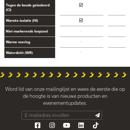
Tegen de koude geïsoleerd
(CI)
Warmte-isolatie (HI)
-
-
Niet-markerende loopzool
-
-
Warme voering
-
-
Waterdicht (WR)
Word lid van onze mailinglijst en wees de eerste die op
de hoogte is van nieuwe producten en
evenementupdates.