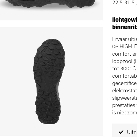
22.5-31.5
lichtgew
binnenrit
Ervaar ul
06 HIGH. D
comfort en
loopzool (
tot 300 °C
comfortabe
gecertifi
elektrosta
slipweers
prestaties
is niet zom
Uit