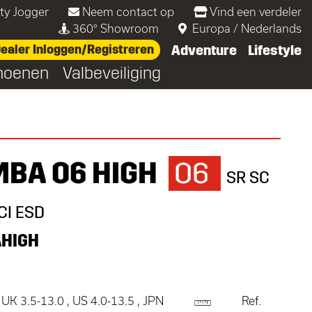
ty Jogger
Neem contact op
Vind een verdeler
360° Showroom
Europa
/
Nederlands
ealer Inloggen/Registreren
Adventure
Lifestyle
hoenen
Valbeveiliging
BA O6 HIGH
O6
SR SC
CI ESD
HIGH
 UK 3.5-13.0 , US 4.0-13.5 , JPN
Ref.