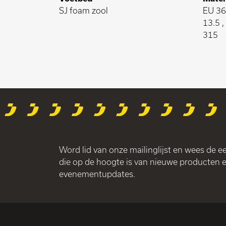
SJ foam zool
EU 36-
13.5 
315
Word lid van onze mailinglijst en wees de e
die op de hoogte is van nieuwe producten 
evenementupdates.