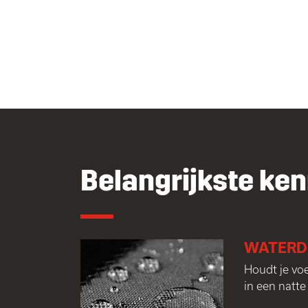
Belangrijkste ke
WATERD
Houdt je vo
in een natt