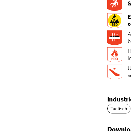
S
E
o
A
b
H
l
U
v
Industr
Tactisch
Downlo