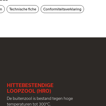
en
Technische fiche
Conformiteitsverklaring
HITTEBESTENDIGE
LOOPZOOL (HRO)
De buitenzool is bestand tegen hoge
temperaturen tot 300°C.