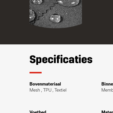
Specificaties
Bovenmateriaal
Binne
Mesh , TPU , Textiel
Memb
Voetbed
Maten