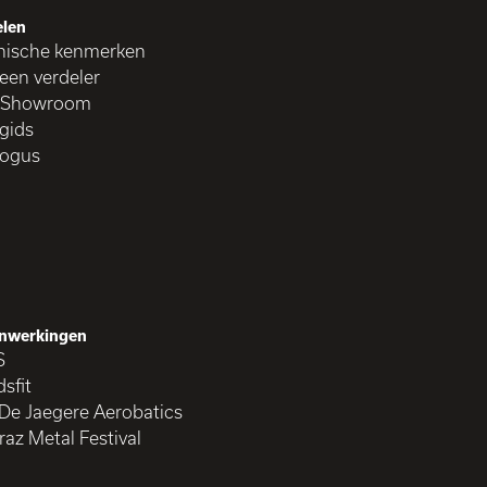
len
nische kenmerken
een verdeler
 Showroom
gids
logus
nwerkingen
S
sfit
 De Jaegere Aerobatics
raz Metal Festival