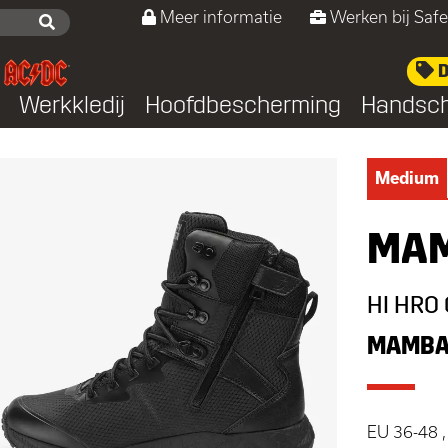
Meer informatie
Werken bij Safe
D
Werkkledij
Hoofdbescherming
Handsc
Medium
MAM
HI HRO 
MAMBA
EU 36-48 ,