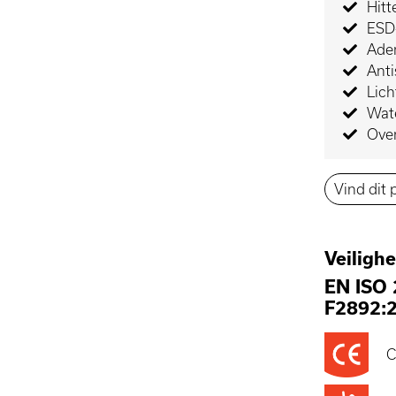
Hitt
ESD-
Ade
Anti
Lic
Wat
Ove
Vind dit 
Veiligh
EN ISO
F2892:
C