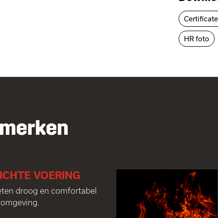
Certificat
HR foto
nmerken
ICHTE VOERING
eten droog en comfortabel
e omgeving.