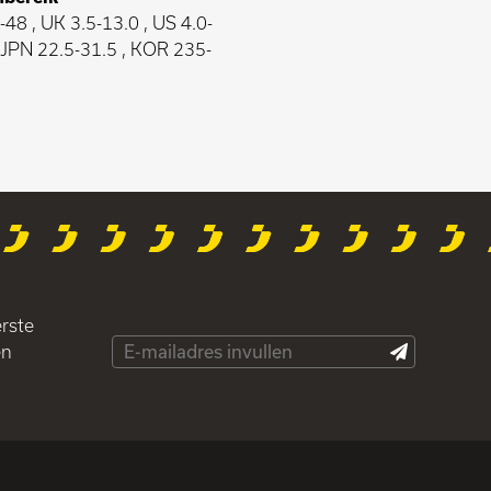
48 , UK 3.5-13.0 , US 4.0-
, JPN 22.5-31.5 , KOR 235-
erste
en