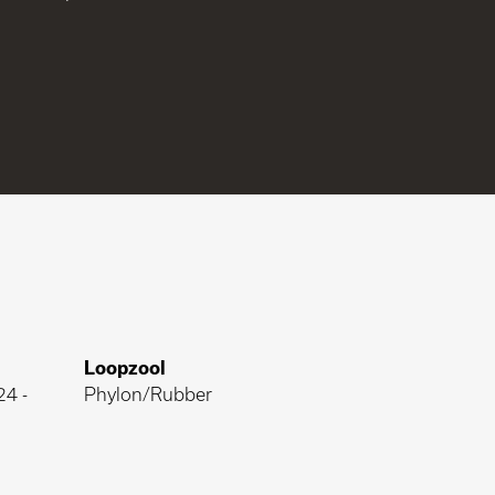
Loopzool
24
-
Phylon/Rubber