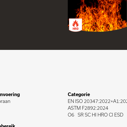
nvoering
Categorie
raan
EN ISO 20347:2022+A1:20
ASTM F2892:2024
O6
SR SC HI HRO CI ESD
bereik