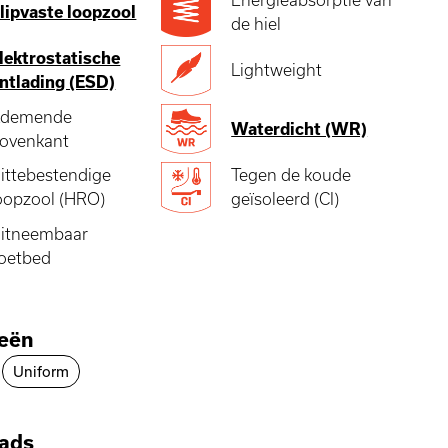
lipvaste loopzool
de hiel
lektrostatische
Lightweight
ntlading (ESD)
demende
Waterdicht (WR)
ovenkant
ittebestendige
Tegen de koude
oopzool (HRO)
geïsoleerd (CI)
itneembaar
oetbed
ieën
Uniform
ads