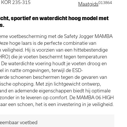
 , KOR 235-315
013864
Maatgids
icht, sportief en waterdicht hoog model met
s.
tieme voetbescherming met de Safety Jogger MAMBA
eze hoge laars is de perfecte combinatie van
 veiligheid. Hij is voorzien van een hittebestendige
HRO) die je voeten beschermt tegen temperaturen
. De waterdichte voering houdt je voeten droog en
l in natte omgevingen, terwijl de ESD-
ceerde schoenen beschermen tegen de gevaren van
tische ophoping. Met zijn lichtgewicht ontwerp,
tand en ademende eigenschappen biedt hij optimale
 zonder in te leveren op comfort. De MAMBA 06 HIGH
aar een schoen, het is een investering in je veiligheid.
neembaar voetbed