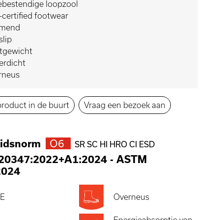
ebestendige loopzool
certified footwear
mend
slip
htgewicht
erdicht
rneus
product in de buurt
Vraag een bezoek aan
eidsnorm
O6
SR SC HI HRO CI ESD
 20347:2022+A1:2024
-
ASTM
2024
E
Overneus
Energieabsorptie van