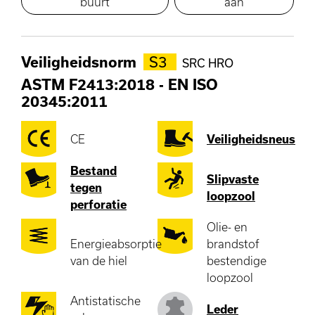
buurt
aan
Veiligheidsnorm
S3
SRC HRO
ASTM F2413:2018
-
EN ISO
20345:2011
CE
Veiligheidsneus
Bestand
Slipvaste
tegen
loopzool
perforatie
Olie- en
Energieabsorptie
brandstof
van de hiel
bestendige
loopzool
Antistatische
Leder