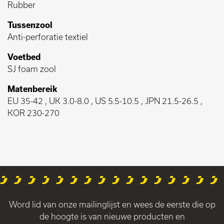
Rubber
Tussenzool
Anti-perforatie textiel
Voetbed
SJ foam zool
Matenbereik
EU 35-42 , UK 3.0-8.0 , US 5.5-10.5 , JPN 21.5-26.5 ,
KOR 230-270
Word lid van onze mailinglijst en wees de eerste die op
de hoogte is van nieuwe producten en