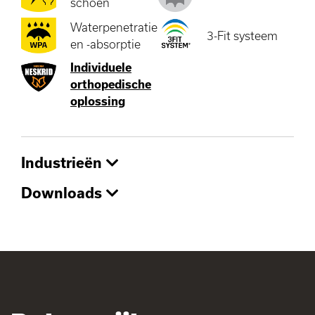
schoen
Waterpenetratie
3-Fit systeem
en -absorptie
Individuele
orthopedische
oplossing
Industrieën
Downloads