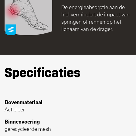
De energieabsorptie aan de
hiel vermindert de impact van
springen of rennen op het
lichaam van de drager.
Specificaties
Bovenmateriaal
Actieleer
Binnenvoering
gerecycleerde mesh