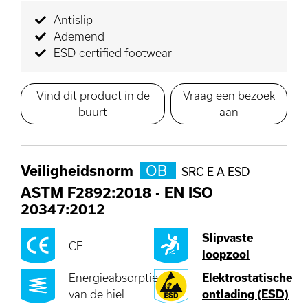
Antislip
Ademend
ESD-certified footwear
Vind dit product in de
Vraag een bezoek
buurt
aan
Veiligheidsnorm
OB
SRC E A ESD
ASTM F2892:2018
-
EN ISO
20347:2012
Slipvaste
CE
loopzool
Energieabsorptie
Elektrostatische
van de hiel
ontlading (ESD)