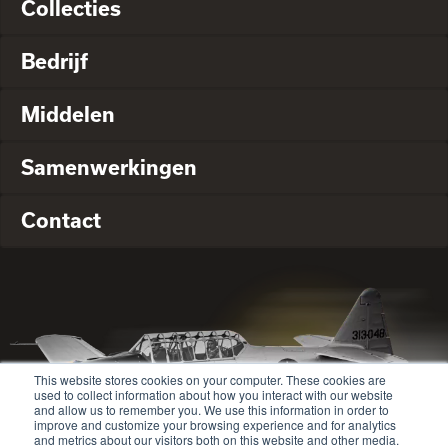
Collecties
Bedrijf
Middelen
Samenwerkingen
Contact
This website stores cookies on your computer. These cookies are
used to collect information about how you interact with our website
and allow us to remember you. We use this information in order to
improve and customize your browsing experience and for analytics
and metrics about our visitors both on this website and other media.