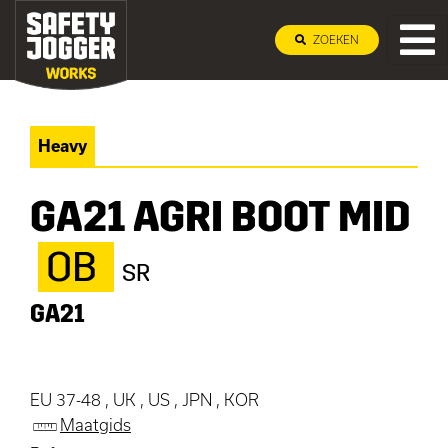
ZOEKEN
Heavy
GA21 AGRI BOOT MID
OB
SR
GA21
EU 37-48 , UK , US , JPN , KOR
Maatgids