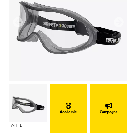
Vorige
Volgend
Academie
Campagne
WHITE