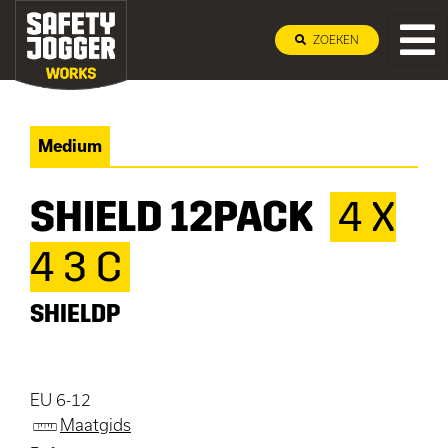
ZOEKEN
Medium
SHIELD 12PACK
4 X
4 3 C
SHIELDP
EU 6-12
Maatgids