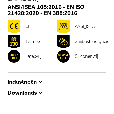
ANSI/ISEA 105:2016
-
EN ISO
21420:2020
-
EN 388:2016
CE
ANSI_ISEA
13 meter
Snijbestendigheid
Latexvrij
Siliconenvrij
Industrieën
Downloads