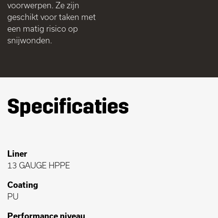
voorwerpen. Ze zijn
geschikt voor taken met
een matig risico op
snijwonden.
Specificaties
Liner
13 GAUGE HPPE
Coating
PU
Performance niveau