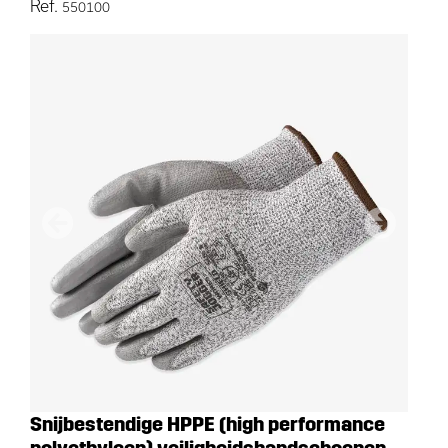
Ref.
550100
Vorige
Volgend
Snijbestendige HPPE (high performance
polyethyleen) veiligheidshandschoenen