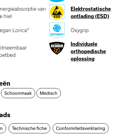
nergieabsorptie van
Elektrostatische
e hiel
ontlading (ESD)
egan Lorica®
Oxygrip
Individuele
itneembaar
orthopedische
oetbed
oplossing
ieën
Schoonmaak
Medisch
ads
en
Technische fiche
Conformiteitsverklaring