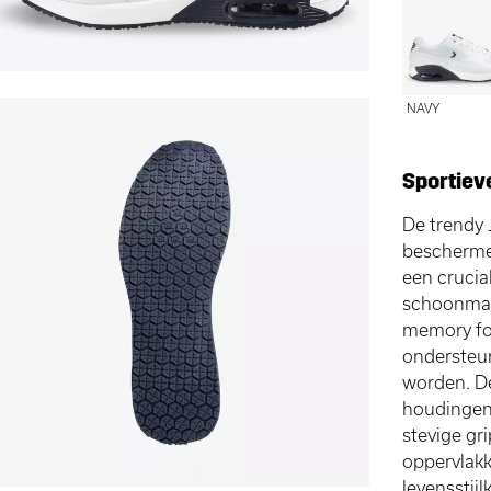
NAVY
Sportiev
De trendy
beschermen
een crucia
schoonmaa
memory fo
ondersteun
worden. De
houdingen
stevige gr
oppervlakk
levensstij