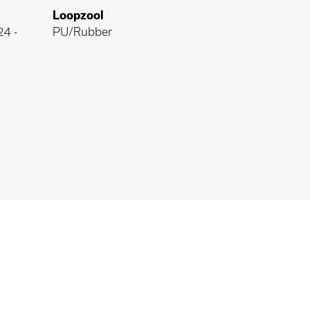
Loopzool
24
-
PU/Rubber