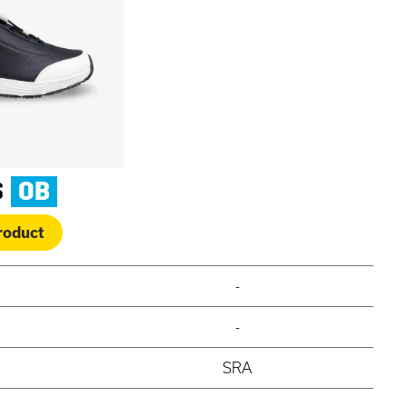
S
OB
roduct
-
-
SRA