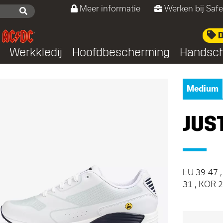
Meer informatie
Werken bij Safe
D
Werkkledij
Hoofdbescherming
Handsc
Medium
JUS
EU 39-47 ,
31 , KOR 