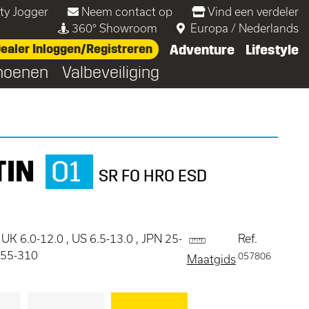
ty Jogger
Neem contact op
Vind een verdeler
360° Showroom
Europa
/
Nederlands
ealer Inloggen/Registreren
Adventure
Lifestyle
hoenen
Valbeveiliging
TIN
O1
SR FO HRO ESD
 UK 6.0-12.0 , US 6.5-13.0 , JPN 25-
Ref.
255-310
057806
Maatgids