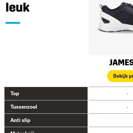
leuk
JAME
Bekijk p
Top
-
Tussenzool
-
Anti slip