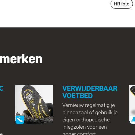
HR foto
nmerken
C
VERWIJDERBAAR
VOETBED
Vernieuw regelmatig je
binnenzool of gebruik je
eigen orthopedische
inlegzolen voor een
ie
hoger comfort.