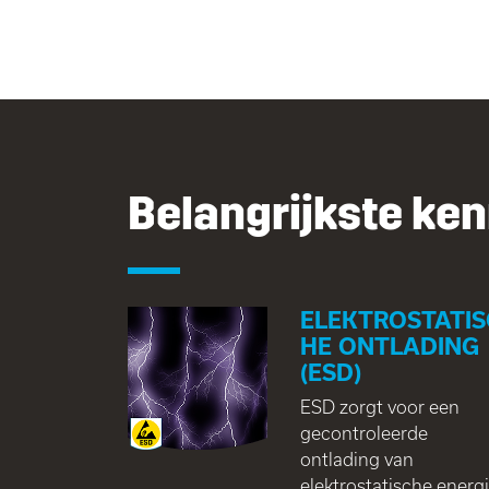
Belangrijkste ke
ELEKTROSTATIS
HE ONTLADING
(ESD)
ESD zorgt voor een
gecontroleerde
ontlading van
elektrostatische energ