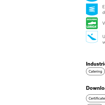
E
d
V
U
v
Industr
Catering
Downlo
Certificat