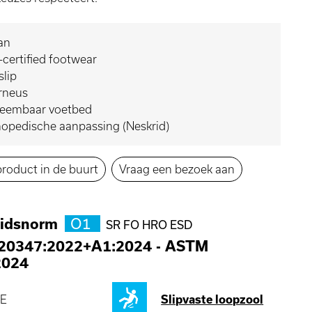
an
certified footwear
slip
rneus
neembaar voetbed
opedische aanpassing (Neskrid)
product in de buurt
Vraag een bezoek aan
eidsnorm
O1
SR FO HRO ESD
 20347:2022+A1:2024
-
ASTM
2024
E
Slipvaste loopzool