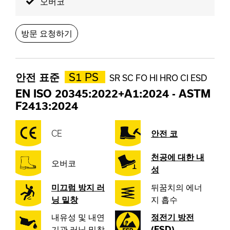
오버코
방문 요청하기
안전 표준
S1 PS
SR SC FO HI HRO CI ESD
EN ISO 20345:2022+A1:2024
-
ASTM
F2413:2024
CE
안전 코
천공에 대한 내
오버코
성
미끄럼 방지 러
뒤꿈치의 에너
닝 밑창
지 흡수
내유성 및 내연
정전기 방전
기관 러닝 밑창
(ESD)