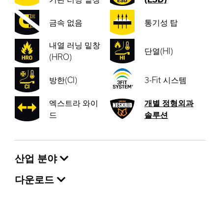
금속 없음
통기성 탑
내열 러닝 밑창
단열(HI)
(HRO)
방한(CI)
3-Fit 시스템
엑스트라 와이
개별 정형외과
드
솔루션
산업 분야
다운로드