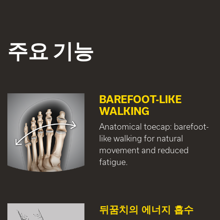
주요 기능
BAREFOOT-LIKE
WALKING
Anatomical toecap: barefoot-
like walking for natural
movement and reduced
fatigue.
뒤꿈치의 에너지 흡수