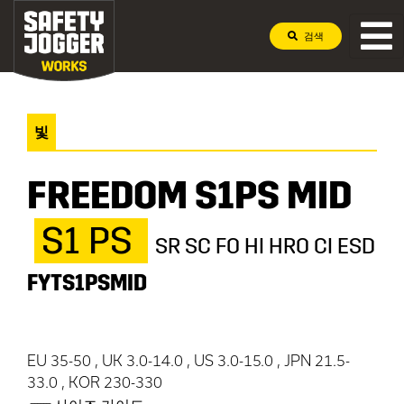
검색
빛
FREEDOM S1PS MID
S1 PS
SR SC FO HI HRO CI ESD
FYTS1PSMID
EU 35-50 , UK 3.0-14.0 , US 3.0-15.0 , JPN 21.5-
33.0 , KOR 230-330