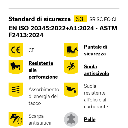
Standard di sicurezza
S3
SR SC FO CI
EN ISO 20345:2022+A1:2024
-
ASTM
F2413:2024
Puntale di
CE
sicurezza
Resistente
Suola
alla
antiscivolo
perforazione
Suola
Assorbimento
resistente
di energia del
all'olio e al
tacco
carburante
Scarpa
Pelle
antistatica