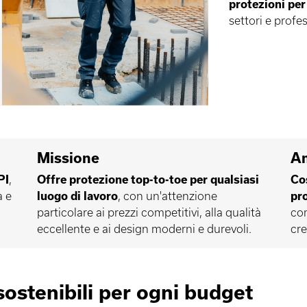
protezioni per 
settori e profes
Missione
Am
PI
,
Offre protezione top-to-toe per qualsiasi
Cos
a e
luogo di lavoro
, con un'attenzione
pr
particolare ai prezzi competitivi, alla qualità
com
eccellente e ai design moderni e durevoli.
cre
sostenibili per ogni budget