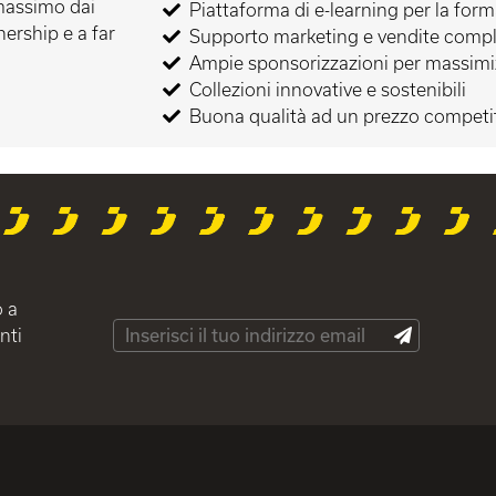
 massimo dai
Piattaforma di e-learning per la form
nership e a far
Supporto marketing e vendite comp
Ampie sponsorizzazioni per massimizz
Collezioni innovative e sostenibili
Buona qualità ad un prezzo competi
o a
nti