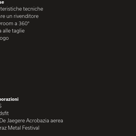
se
teristiche tecniche
re un rivenditore
room a 360°
 alle taglie
logo
borazioni
S
sfit
 De Jaegere Acrobazia aerea
raz Metal Festival