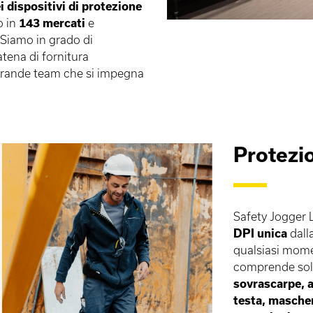
i dispositivi di protezione
o in
143 mercati
e
 Siamo in grado di
tena di fornitura
 grande team che si impegna
Protezio
Safety Jogger 
DPI unica
dalla
qualsiasi mom
comprende so
sovrascarpe, a
testa, mascher