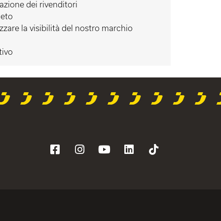
azione dei rivenditori
leto
are la visibilità del nostro marchio
tivo