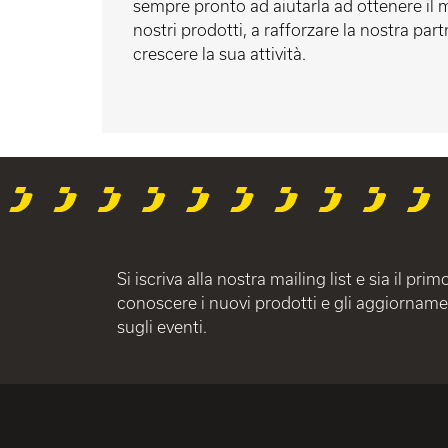
sempre pronto ad aiutarla ad ottenere il
nostri prodotti, a rafforzare la nostra part
crescere la sua attività.
Si iscriva alla nostra mailing list e sia il prim
conoscere i nuovi prodotti e gli aggiorname
sugli eventi.