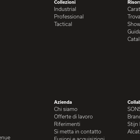
Collezioni
Risor
Industrial
Carat
Professional
Trova
Tactical
Show
Guida
Cata
Azienda
Colla
Chi siamo
SON
Offerte di lavoro
Brand
Riferimenti
Stijn
Si metta in contatto
Alcat
enue
Fusioni e acquisizioni