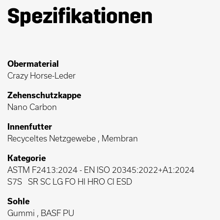
Spezifikationen
Obermaterial
Crazy Horse-Leder
Zehenschutzkappe
Nano Carbon
Innenfutter
Recyceltes Netzgewebe , Membran
Kategorie
ASTM F2413:2024
-
EN ISO 20345:2022+A1:2024
S7S
SR SC LG FO HI HRO CI ESD
Sohle
Gummi , BASF PU