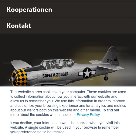
Kooperationen
Kontakt
This website stores cookies on your computer. These cookies are used
to collect information about how you interact with our website and
allow us to remember you. We use this information in order to improve
and customize your browsing experience and for analytics and metrics
about our visitors both on this website and other media. To find out
© 2020-2024 Safety Jogger All rights reserved
more about the cookies we use, see our
Privacy Policy
Site map
Datenschutz-Bestimmungen
If you decline, your information won’t be tracked when you visit this
website. A single cookie will be used in your browser to remember
your preference not to be tracked.