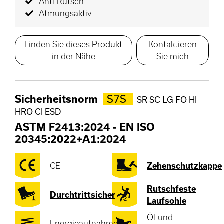
Anti-Rutsch
Atmungsaktiv
Finden Sie dieses Produkt
Kontaktieren
in der Nähe
Sie mich
Sicherheitsnorm
S7S
SR SC LG FO HI
HRO CI ESD
ASTM F2413:2024
-
EN ISO
20345:2022+A1:2024
CE
Zehenschutzkappe
Rutschfeste
Durchtrittsicher
Laufsohle
Öl-und
Energieaufnahme