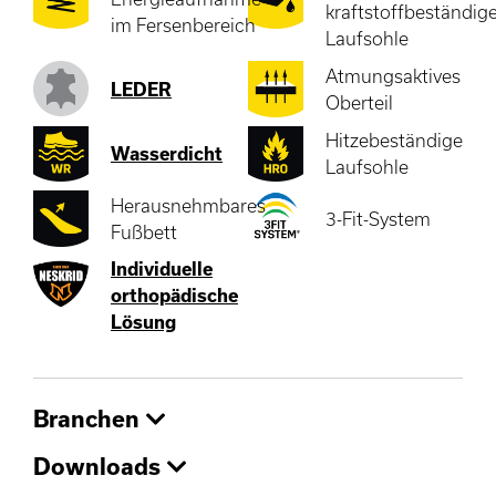
kraftstoffbeständig
im Fersenbereich
Laufsohle
Atmungsaktives
LEDER
Oberteil
Hitzebeständige
Wasserdicht
Laufsohle
Herausnehmbares
3-Fit-System
Fußbett
Individuelle
orthopädische
Lösung
Branchen
Downloads