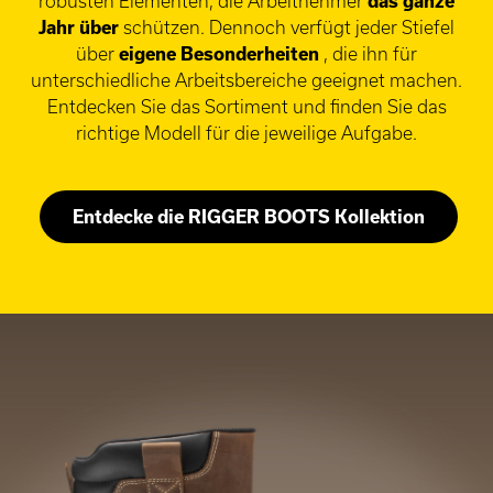
robusten Elementen, die Arbeitnehmer
das ganze
Jahr über
schützen. Dennoch verfügt jeder Stiefel
über
eigene Besonderheiten
, die ihn für
unterschiedliche Arbeitsbereiche geeignet machen.
Entdecken Sie das Sortiment und finden Sie das
richtige Modell für die jeweilige Aufgabe.
Entdecke die RIGGER BOOTS Kollektion