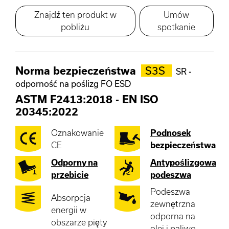
Znajdź ten produkt w
Umów
pobliżu
spotkanie
Norma bezpieczeństwa
S3S
SR -
odporność na poślizg FO ESD
ASTM F2413:2018
-
EN ISO
20345:2022
Oznakowanie
Podnosek
CE
bezpieczeństwa
Odporny na
Antypoślizgowa
przebicie
podeszwa
Podeszwa
Absorpcja
zewnętrzna
energii w
odporna na
obszarze pięty
olej i paliwo