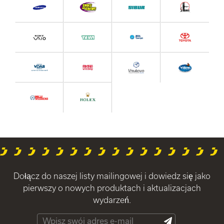
Dołącz do naszej listy mailingowej i dowiedz się jako
pierwszy o nowych produktach i aktualizacjach
wydarzeń.