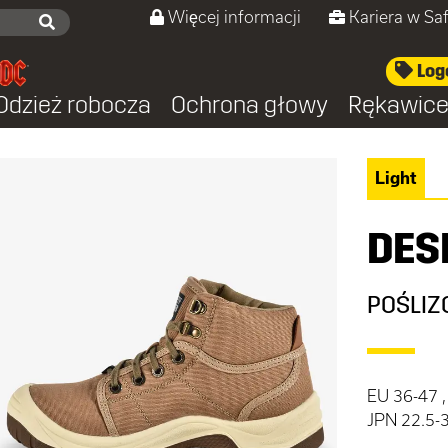
Więcej informacji
Kariera w Sa
Log
Odzież robocza
Ochrona głowy
Rękawic
Light
DES
POŚLIZG
EU 36-47 ,
JPN 22.5-