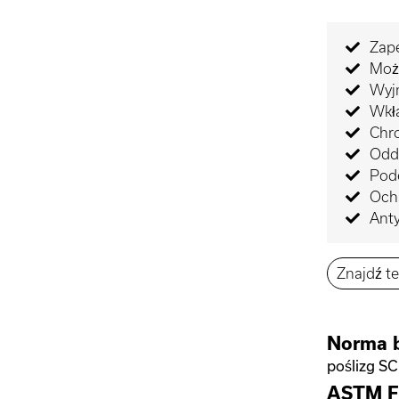
Zap
Moż
Wyj
Wkła
Chro
Odd
Pod
Och
Ant
Znajdź t
Norma 
poślizg SC
ASTM F