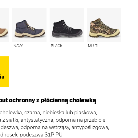
NAVY
BLACK
MULTI
ia
but ochronny z płócienną cholewką
cholewka, czarna, niebieska lub piaskowa,
z siatki, antystatyczna, odporna na przebicie
odeszwa, odporna na wstrząsy, antypoślizgowa,
odnosek, podeszwa S1P PU