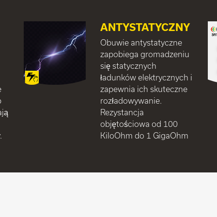
ANTYSTATYCZNY
Obuwie antystatyczne
zapobiega gromadzeniu
się statycznych
ładunków elektrycznych i
e
zapewnia ich skuteczne
b
rozładowywanie.
ają
Rezystancja
objętościowa od 100
.
KiloOhm do 1 GigaOhm