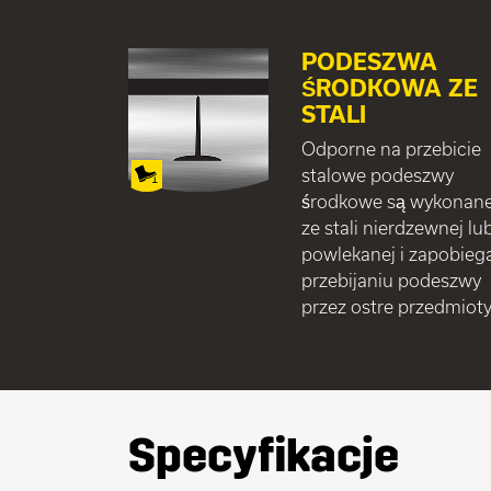
PODESZWA
ŚRODKOWA ZE
STALI
Odporne na przebicie
stalowe podeszwy
środkowe są wykonan
ze stali nierdzewnej lu
powlekanej i zapobieg
przebijaniu podeszwy
przez ostre przedmioty
Specyfikacje