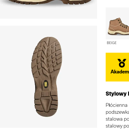
BEIGE
Akadem
Stylowy 
Płócienna 
podszewka 
stalowa p
stalowy p