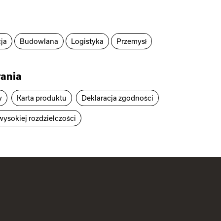
ja
Budowlana
Logistyka
Przemysł
ania
y
Karta produktu
Deklaracja zgodności
wysokiej rozdzielczości