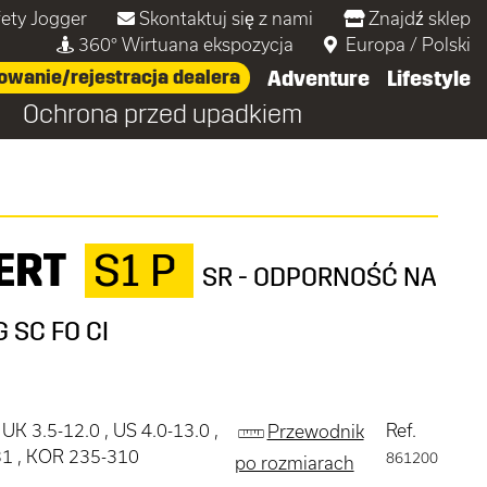
fety Jogger
Skontaktuj się z nami
Znajdź sklep
360° Wirtuana ekspozycja
Europa
/
Polski
owanie/rejestracja dealera
Adventure
Lifestyle
e
Ochrona przed upadkiem
ERT
S1 P
SR - ODPORNOŚĆ NA
 SC FO CI
 UK 3.5-12.0 , US 4.0-13.0 ,
Ref.
Przewodnik
31 , KOR 235-310
861200
po rozmiarach