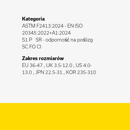
Kategoria
ASTM F2413:2024
-
EN ISO
20345:2022+A1:2024
S1 P
SR - odporność na poślizg
SC FO CI
Zakres rozmiarów
EU 36-47 , UK 3.5-12.0 , US 4.0-
13.0 , JPN 22.5-31 , KOR 235-310