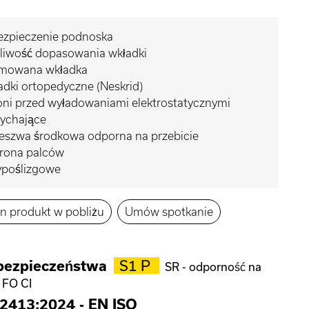
ezpieczenie podnoska
liwość dopasowania wkładki
mowana wkładka
dki ortopedyczne (Neskrid)
ni przed wyładowaniami elektrostatycznymi
ychające
eszwa środkowa odporna na przebicie
rona palców
ypoślizgowe
en produkt w pobliżu
Umów spotkanie
bezpieczeństwa
S1 P
SR - odporność na
 FO CI
2413:2024
-
EN ISO