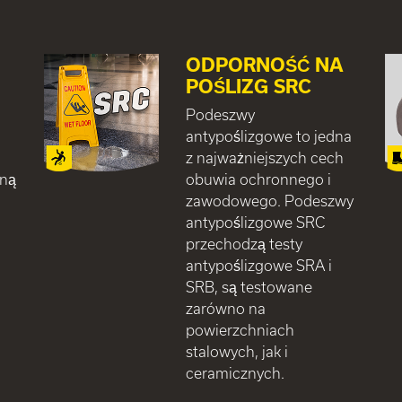
ODPORNOŚĆ NA
POŚLIZG SRC
Podeszwy
antypoślizgowe to jedna
z najważniejszych cech
lną
obuwia ochronnego i
zawodowego. Podeszwy
antypoślizgowe SRC
przechodzą testy
antypoślizgowe SRA i
SRB, są testowane
zarówno na
powierzchniach
stalowych, jak i
ceramicznych.