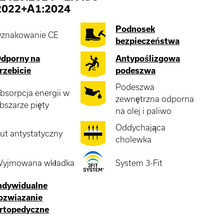
2022+A1:2024
Podnosek
znakowanie CE
bezpieczeństwa
dporny na
Antypoślizgowa
rzebicie
podeszwa
Podeszwa
bsorpcja energii w
zewnętrzna odporna
bszarze pięty
na olej i paliwo
Oddychająca
ut antystatyczny
cholewka
yjmowana wkładka
System 3-Fit
ndywidualne
ozwiązanie
rtopedyczne