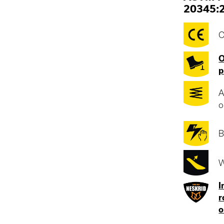
20345:
O
O
p
A
o
B
W
I
r
o