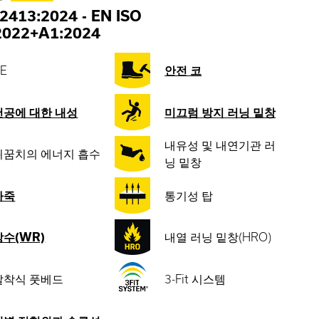
2413:2024
-
EN ISO
2022+A1:2024
E
안전 코
천공에 대한 내성
미끄럼 방지 러닝 밑창
내유성 및 내연기관 러
뒤꿈치의 에너지 흡수
닝 밑창
가죽
통기성 탑
방수(WR)
내열 러닝 밑창(HRO)
탈착식 풋베드
3-Fit 시스템