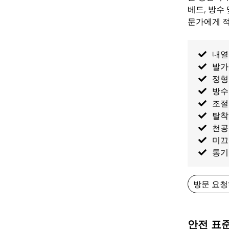
베드, 방수 
문가에게 적
내열
발가
정형
방수
조절
탈착
천공
미끄
통기
방문 요
안전 표