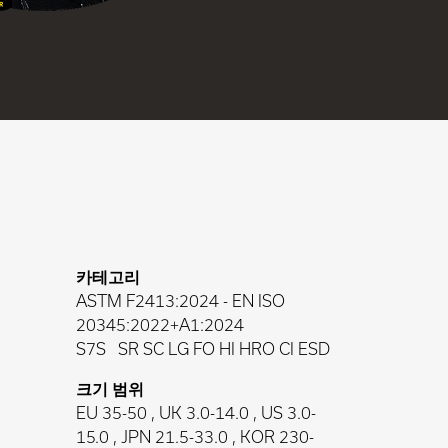
카테고리
ASTM F2413:2024
-
EN ISO
20345:2022+A1:2024
S7S
SR SC LG FO HI HRO CI ESD
크기 범위
EU 35-50 , UK 3.0-14.0 , US 3.0-
15.0 , JPN 21.5-33.0 , KOR 230-