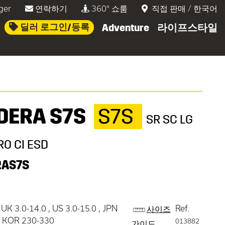
ger
연락하기
360° 쇼룸
직접 판매
/
한국어
딜러 로그인/등록
Adventure
라이프스타일
DERA S7S
S7S
SR SC LG
RO CI ESD
RAS7S
 UK 3.0-14.0 , US 3.0-15.0 , JPN
Ref.
사이즈
 , KOR 230-330
013882
가이드