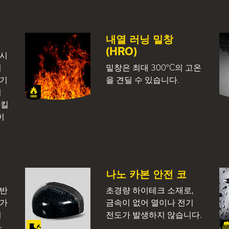
내열 러닝 밑창
(HRO)
상시
지
밑창은 최대 300°C의 고온
전기
을 견딜 수 있습니다.
지
0킬
이
나노 카본 안전 코
일반
초경량 하이테크 소재로,
 가
금속이 없어 열이나 전기
지
전도가 발생하지 않습니다.
과