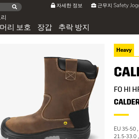
자세한 정보
근무지 Safety Jog
고리
머리 보호
장갑
추락 방지
Heavy
CAL
FO HI H
CALDE
EU 35-50 ,
21.5-33.0