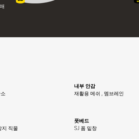
 매
내부 안감
탄소
재활용 메쉬 , 멤브레인
풋베드
방지 직물
SJ 폼 밑창