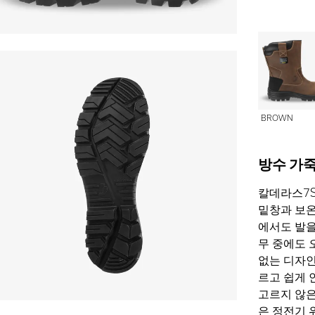
BROWN
방수 가죽
칼데라스7S
밑창과 보온
에서도 발을
무 중에도 
없는 디자인
르고 쉽게 
고르지 않은
은 정전기 