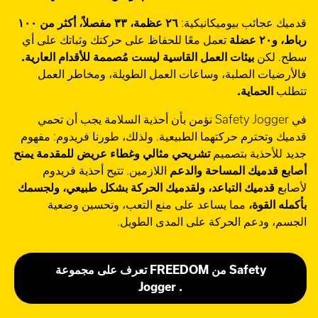
قدميك عجائب بيوميكانيكية:
٢٦ عظمة، ٣٣ مفصلاً، أكثر من ١٠٠
رباط، و٢٠ عضلة
تعمل معًا للحفاظ على حركتك وثباتك على أي
سطح. لكن
بيئات العمل القاسية ليست مُصممة للأقدام العارية.
فالأرضيات الصلبة، وساعات العمل الطويلة، ومخاطر العمل
تتطلب
الحماية.
في Safety Jogger نؤمن بأن أحذية السلامة يجب أن تحمي
قدميك وتحترم حركتهما الطبيعية. ولذلك، طورنا فريدوم: مفهوم
جديد للأحذية بتصميم
تشريحي مثالي وغطاء عريض للمقدمة يمنح
أصابع قدميك المساحة والدعم
اللازمين. تتيح أحذية فريدوم
لأصابع
قدميك التباعد، ولقدميك الحركة بشكل طبيعي، ولجسمك
بأكمله القوة،
مما يساعد على منع التعب، وتحسين وضعية
الجسم، ودعم الحركة على المدى الطويل.
تعرف على مجموعة FREEDOM من Safety
Jogger .