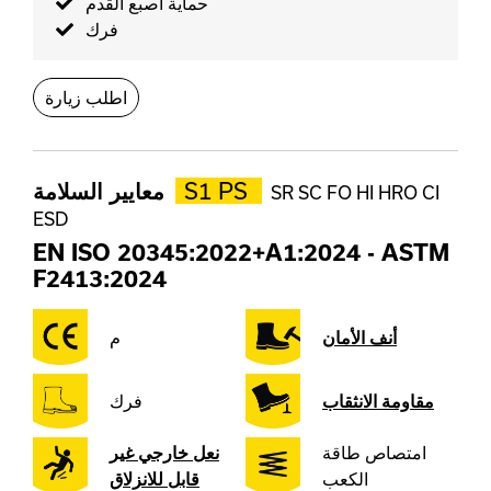
حماية اصبع القدم
فرك
اطلب زيارة
S1 PS
معايير السلامة
SR SC FO HI HRO CI
ESD
EN ISO 20345:2022+A1:2024
-
ASTM
F2413:2024
أنف الأمان
م
مقاومة الانثقاب
فرك
امتصاص طاقة
نعل خارجي غير
الكعب
قابل للانزلاق