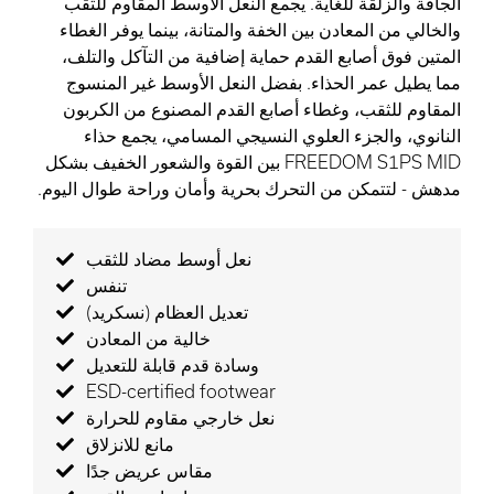
الجافة والزلقة للغاية. يجمع النعل الأوسط المقاوم للثقب
والخالي من المعادن بين الخفة والمتانة، بينما يوفر الغطاء
المتين فوق أصابع القدم حماية إضافية من التآكل والتلف،
مما يطيل عمر الحذاء. بفضل النعل الأوسط غير المنسوج
المقاوم للثقب، وغطاء أصابع القدم المصنوع من الكربون
النانوي، والجزء العلوي النسيجي المسامي، يجمع حذاء
FREEDOM S1PS MID بين القوة والشعور الخفيف بشكل
مدهش - لتتمكن من التحرك بحرية وأمان وراحة طوال اليوم.
نعل أوسط مضاد للثقب
تنفس
تعديل العظام (نسكريد)
خالية من المعادن
وسادة قدم قابلة للتعديل
ESD-certified footwear
نعل خارجي مقاوم للحرارة
مانع للانزلاق
مقاس عريض جدًا