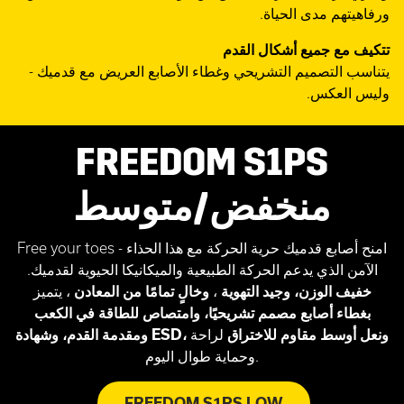
ورفاهيتهم مدى الحياة.
تتكيف مع جميع أشكال القدم
يتناسب التصميم التشريحي وغطاء الأصابع العريض مع قدميك -
وليس العكس.
FREEDOM S1PS
منخفض/متوسط
Free your toes - امنح أصابع قدميك حرية الحركة مع هذا الحذاء
الآمن الذي يدعم الحركة الطبيعية والميكانيكا الحيوية لقدميك.
خفيف الوزن، وجيد التهوية
،
وخالٍ تمامًا من المعادن
، يتميز
بغطاء أصابع مصمم تشريحيًا، وامتصاص للطاقة في الكعب
ونعل أوسط مقاوم للاختراق
لراحة
ومقدمة القدم، وشهادة ESD،
وحماية طوال اليوم.
FREEDOM S1PS LOW