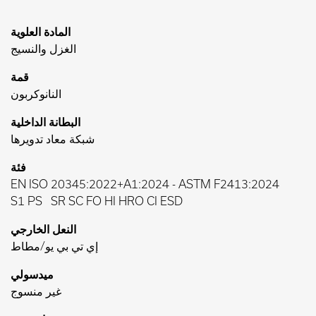
المادة العلوية
الغزل والنسيج
قمة
النانوكربون
البطانة الداخلية
شبكة معاد تدويرها
فئة
EN ISO 20345:2022+A1:2024
-
ASTM F2413:2024
S1 PS
SR SC FO HI HRO CI ESD
النعل الخارجي
إي تي بي يو/مطاط
ميدسولي
غير منسوج