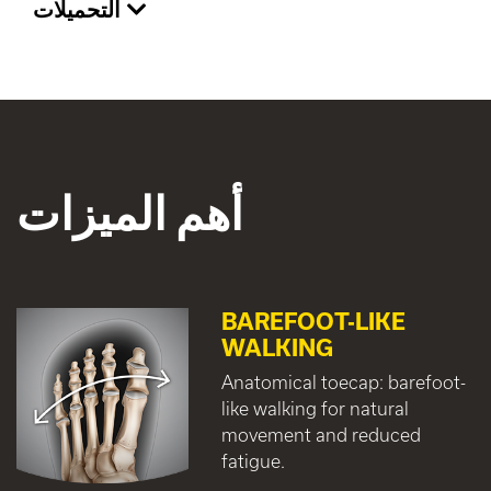
التحميلات
أهم الميزات
BAREFOOT-LIKE
WALKING
Anatomical toecap: barefoot-
like walking for natural
movement and reduced
fatigue.