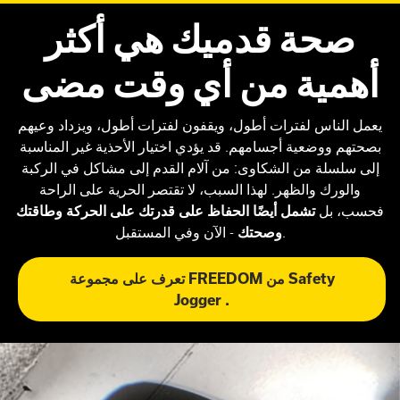
صحة قدميك هي أكثر
أهمية من أي وقت مضى
يعمل الناس لفترات أطول، ويقفون لفترات أطول، ويزداد وعيهم
بصحتهم ووضعية أجسامهم. قد يؤدي اختيار الأحذية غير المناسبة
إلى سلسلة من الشكاوى: من آلام القدم إلى مشاكل في الركبة
والورك والظهر. لهذا السبب، لا تقتصر الحرية على الراحة
فحسب، بل
تشمل أيضًا الحفاظ على قدرتك على الحركة وطاقتك
- الآن وفي المستقبل.
وصحتك
تعرف على مجموعة FREEDOM من Safety
Jogger .