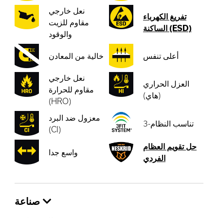
نعل خارجي
تفريغ الكهرباء
مقاوم للزيت
الساكنة (ESD)
والوقود
أعلى تنفس
خالية من المعادن
نعل خارجي
العزل الحراري
مقاوم للحرارة
(هاي)
(HRO)
معزول ضد البرد
3-تناسب النظام
(CI)
حل تقويم العظام
واسع جدا
الفردي
صناعة