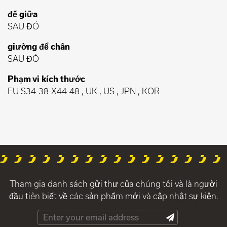
đế giữa
SAU ĐÓ
giường để chân
SAU ĐÓ
Phạm vi kích thước
EU S34-38-X44-48 , UK , US , JPN , KOR
Tham gia danh sách gửi thư của chúng tôi và là người
đầu tiên biết về các sản phẩm mới và cập nhật sự kiện.