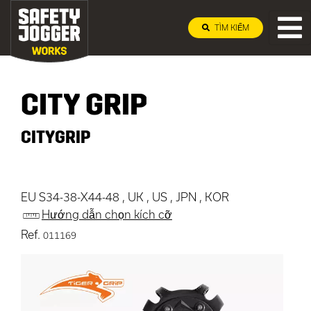
TÌM KIẾM
CITY GRIP
CITYGRIP
EU S34-38-X44-48 , UK , US , JPN , KOR
Hướng dẫn chọn kích cỡ
Ref.
011169