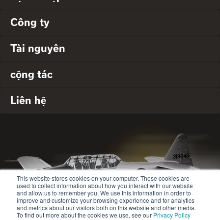
Công ty
Tài nguyên
cộng tác
Liên hệ
This website stores cookies on your computer. These cookies are
used to collect information about how you interact with our website
and allow us to remember you. We use this information in order to
improve and customize your browsing experience and for analytics
and metrics about our visitors both on this website and other media.
To find out more about the cookies we use, see our
Privacy Policy