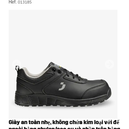
Ref.
013185
Trước
Tiếp the
Giày an toàn nhẹ, không chứa kim loại với đế
ngoài bằng phylon/cao su và phần trên bằng