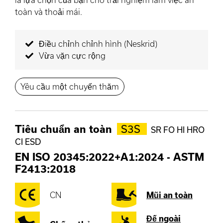
toàn và thoải mái.
Điều chỉnh chỉnh hình (Neskrid)
Vừa vặn cực rộng
Yêu cầu một chuyến thăm
Tiêu chuẩn an toàn
S3S
SR FO HI HRO
CI ESD
EN ISO 20345:2022+A1:2024
-
ASTM
F2413:2018
CN
Mũi an toàn
Đế ngoài