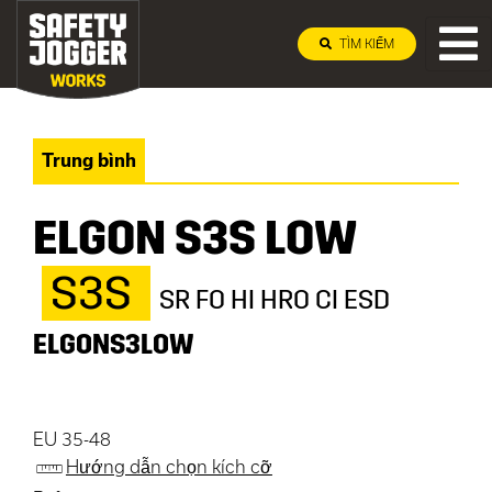
TÌM KIẾM
Trung bình
ELGON S3S LOW
S3S
SR FO HI HRO CI ESD
ELGONS3LOW
EU 35-48
Hướng dẫn chọn kích cỡ