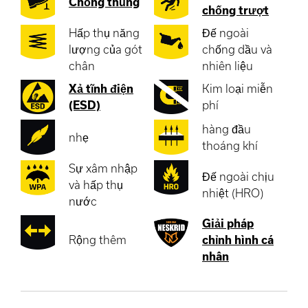
Chống thủng
chống trượt
Hấp thụ năng
Đế ngoài
lượng của gót
chống dầu và
chân
nhiên liệu
Xả tĩnh điện
Kim loại miễn
(ESD)
phí
hàng đầu
nhẹ
thoáng khí
Sự xâm nhập
Đế ngoài chịu
và hấp thụ
nhiệt (HRO)
nước
Giải pháp
Rộng thêm
chỉnh hình cá
nhân