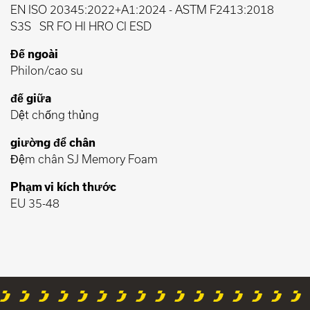
EN ISO 20345:2022+A1:2024
-
ASTM F2413:2018
S3S
SR FO HI HRO CI ESD
Đế ngoài
Philon/cao su
đế giữa
Dệt chống thủng
giường để chân
Đệm chân SJ Memory Foam
Phạm vi kích thước
EU 35-48