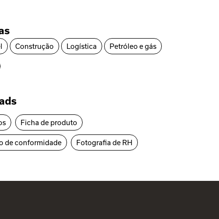
ias
l
Construção
Logística
Petróleo e gás
ads
os
Ficha de produto
o de conformidade
Fotografia de RH