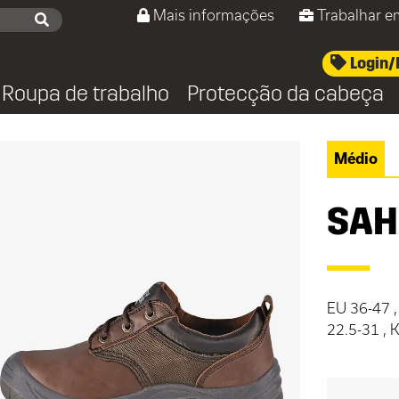
Mais informações
Trabalhar e
Login/
Roupa de trabalho
Protecção da cabeça
Médio
SAH
EU 36-47 ,
22.5-31 ,