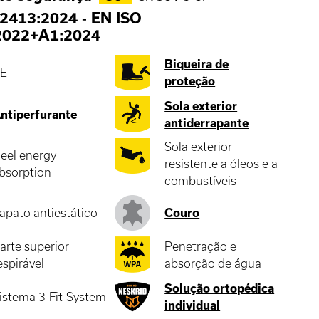
2413:2024
-
EN ISO
2022+A1:2024
Biqueira de
E
proteção
Sola exterior
ntiperfurante
antiderrapante
Sola exterior
eel energy
resistente a óleos e a
bsorption
combustíveis
apato antiestático
Couro
arte superior
Penetração e
espirável
absorção de água
Solução ortopédica
istema 3-Fit-System
individual