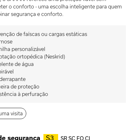
er o conforto - uma escolha inteligente para quem
inar segurança e conforto.
enção de faíscas ou cargas estáticas
rnose
ilha personalizável
tação ortopédica (Neskrid)
elente de água
irável
iderrapante
eira de proteção
stência à perfuração
 uma visita
de segurança
S3
SR SC FO CI