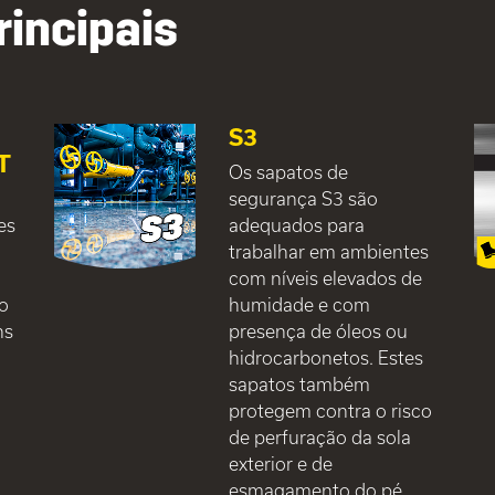
rincipais
S3
T
Os sapatos de
segurança S3 são
es
adequados para
trabalhar em ambientes
com níveis elevados de
do
humidade e com
ns
presença de óleos ou
hidrocarbonetos. Estes
sapatos também
protegem contra o risco
de perfuração da sola
exterior e de
esmagamento do pé.