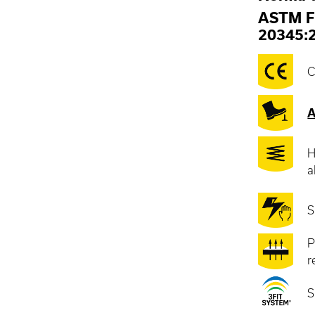
ASTM F
20345:
C
A
H
a
S
P
r
S