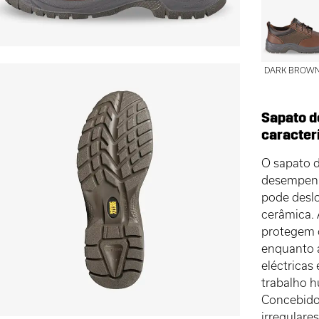
DARK BROW
Sapato d
caracter
O sapato 
desempenho
pode deslo
cerâmica. 
protegem o
enquanto a
eléctricas
trabalho h
Concebido 
irregulare