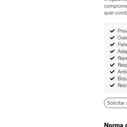
compromet
quer comb
Prev
Ove
Palm
Adap
Rep
Resp
Ant
Biqu
Resi
Solicitar
Norma 