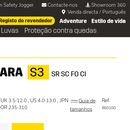
m Safety Jogger
Contacte-nos
Showroom 360
Venda directa
/
Português
Registo do revendedor
Adventure
Estilo de vida
Luvas
Proteção contra quedas
ARA
S3
SR SC FO CI
 UK 3.5-12.0 , US 4.0-13.0 , JPN
Ref.
Guia de
 KOR 235-310
860100
tamanhos