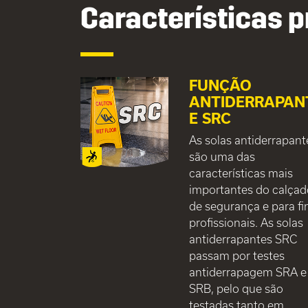
Características p
FUNÇÃO
ANTIDERRAPAN
E SRC
As solas antiderrapant
são uma das
características mais
importantes do calça
de segurança e para fi
profissionais. As solas
antiderrapantes SRC
passam por testes
antiderrapagem SRA e
SRB, pelo que são
testadas tanto em