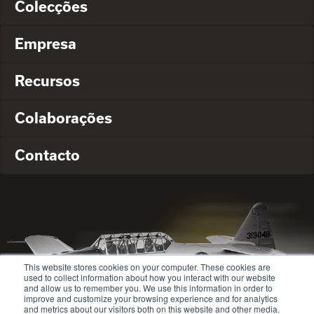
Colecções
Empresa
Recursos
Colaborações
Contacto
This website stores cookies on your computer. These cookies are
used to collect information about how you interact with our website
and allow us to remember you. We use this information in order to
improve and customize your browsing experience and for analytics
and metrics about our visitors both on this website and other media.