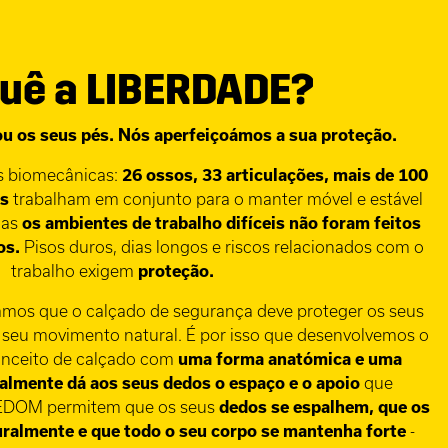
uê a LIBERDADE?
ou os seus pés. Nós aperfeiçoámos a sua proteção.
s biomecânicas:
26 ossos, 33 articulações, mais de 100
os
trabalham em conjunto para o manter móvel e estável
Mas
os ambientes de trabalho difíceis não foram feitos
os.
Pisos duros, dias longos e riscos relacionados com o
trabalho exigem
proteção.
amos que o calçado de segurança deve proteger os seus
 seu movimento natural. É por isso que desenvolvemos o
ceito de calçado com
uma forma anatómica e uma
inalmente dá aos seus dedos o espaço e o apoio
que
EDOM permitem que os seus
dedos se espalhem, que os
ralmente e que todo o seu corpo se mantenha forte
-