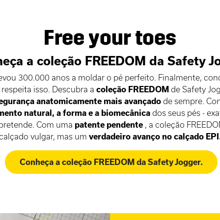
Free your toes
eça a coleção FREEDOM da Safety J
levou 300.000 anos a moldar o pé perfeito. Finalmente, c
respeita isso. Descubra a
coleção FREEDOM
de Safety Jo
segurança anatomicamente mais avançado
de sempre. Co
ento natural, a forma e a biomecânica
dos seus pés - e
 pretende. Com uma
patente pendente
, a coleção FREED
calçado vulgar, mas um
verdadeiro avanço no calçado EPI
Conheça a coleção FREEDOM da Safety Jogger.