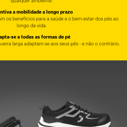
qualquer ambiente.
ntiva a mobilidade a longo prazo
m os benefícios para a saúde e o bem-estar dos pés ao
longo da vida.
apta-se a todas as formas de pé
ueira larga adaptam-se aos seus pés - e não o contrário.