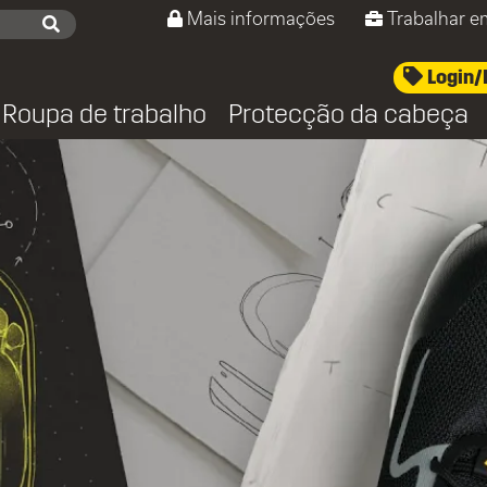
Mais informações
Trabalhar e
Login/
Roupa de trabalho
Protecção da cabeça
es