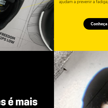
ajudam a prevenir a fadig
Conheça 
s é mais