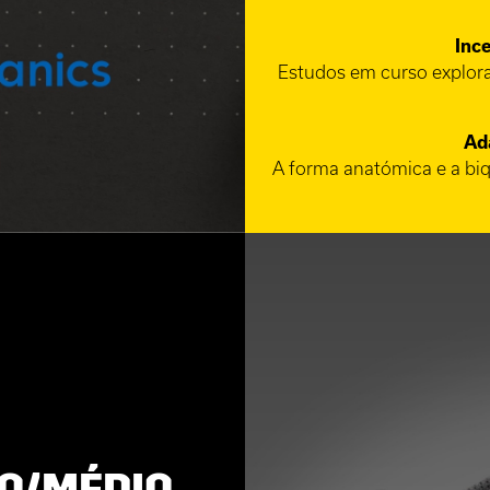
Ince
Estudos em curso explora
Ad
A forma anatómica e a biq