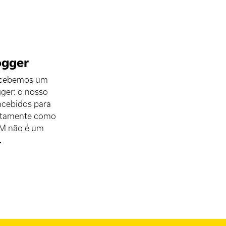
ogger
oncebemos um
gger: o nosso
ncebidos para
xatamente como
OM não é um
.