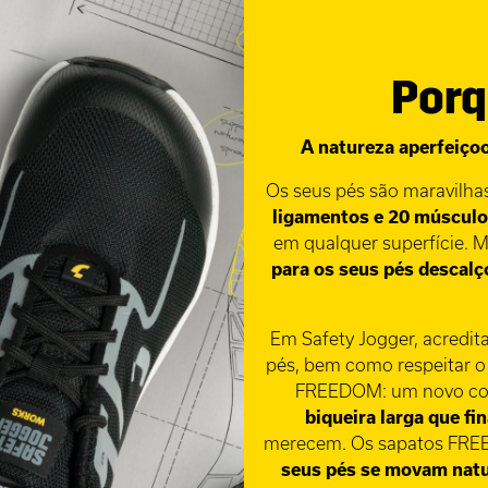
Porq
A natureza aperfeiço
Os seus pés são maravilha
ligamentos e 20 múscul
em qualquer superfície. 
para os seus pés descalç
Em Safety Jogger, acredit
pés, bem como respeitar o
FREEDOM: um novo con
biqueira larga que f
merecem. Os sapatos FRE
seus pés se movam natu