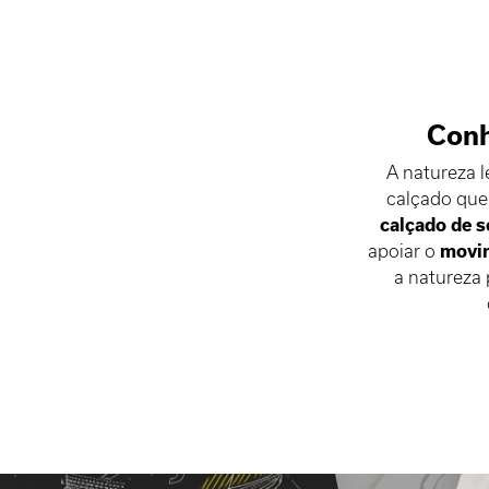
Conh
A natureza 
calçado que 
calçado de 
apoiar o
movim
a natureza