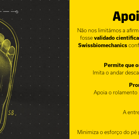
Apoi
Não nos limitámos a afir
fosse
validado cientific
Swissbiomechanics
conf
Permite que o
Imita o andar descal
Pro
Apoia o rolamento 
A entr
Minimiza o esforço do pé