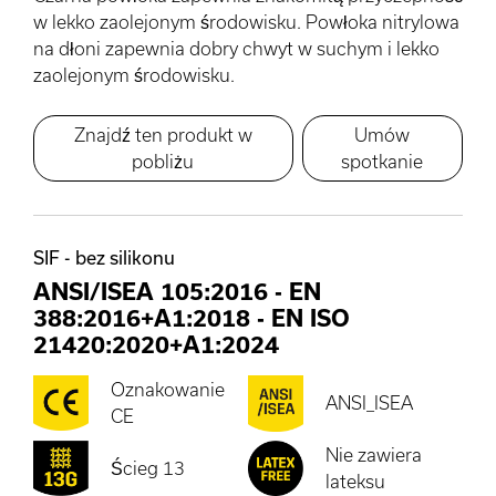
w lekko zaolejonym środowisku. Powłoka nitrylowa
na dłoni zapewnia dobry chwyt w suchym i lekko
zaolejonym środowisku.
Znajdź ten produkt w
Umów
pobliżu
spotkanie
SIF - bez silikonu
ANSI/ISEA 105:2016
-
EN
388:2016+A1:2018
-
EN ISO
21420:2020+A1:2024
Oznakowanie
ANSI_ISEA
CE
Nie zawiera
Ścieg 13
lateksu