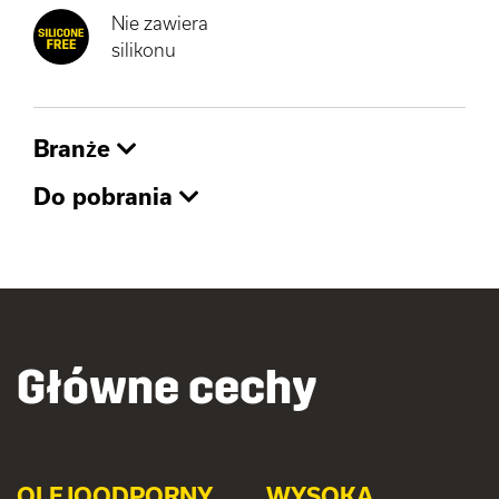
Nie zawiera
silikonu
Branże
Do pobrania
Główne cechy
OLEJOODPORNY
WYSOKA