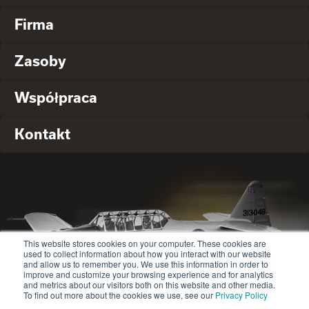
Firma
Zasoby
Współpraca
Kontakt
This website stores cookies on your computer. These cookies are
used to collect information about how you interact with our website
and allow us to remember you. We use this information in order to
improve and customize your browsing experience and for analytics
and metrics about our visitors both on this website and other media.
To find out more about the cookies we use, see our
Privacy Policy