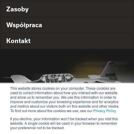
Zasoby
Współpraca
Kontakt
This website stores cookies on your computer. These cookies are
used to collect information about how you interact with our website
and allow us to remember you. We use this information in order to
improve and customize your browsing experience and for analytics
and metrics about our visitors both on this website and other media.
To find out more about the cookies we use, see our
Privacy Policy
If you decline, your information won’t be tracked when you visit this
website. A single cookie will be used in your browser to remember
© 2020-2024 Safety Jogger All rights reserved
your preference not to be tracked.
Site map
Polityka prywatności