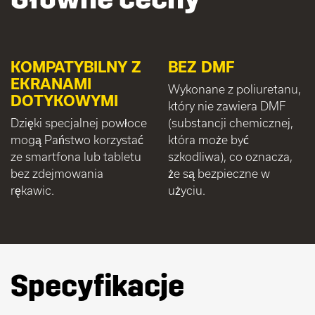
KOMPATYBILNY Z
BEZ DMF
EKRANAMI
Wykonane z poliuretanu,
DOTYKOWYMI
który nie zawiera DMF
Dzięki specjalnej powłoce
(substancji chemicznej,
mogą Państwo korzystać
która może być
ze smartfona lub tabletu
szkodliwa), co oznacza,
bez zdejmowania
że są bezpieczne w
rękawic.
użyciu.
Specyfikacje