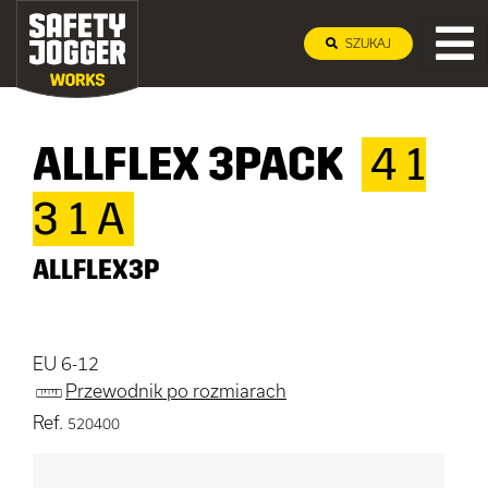
SZUKAJ
ALLFLEX 3PACK
4 1
3 1 A
ALLFLEX3P
EU 6-12
Przewodnik po rozmiarach
Ref.
520400