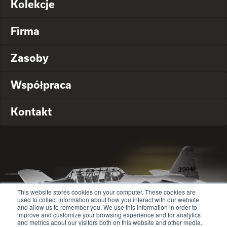
Kolekcje
Firma
Zasoby
Współpraca
Kontakt
This website stores cookies on your computer. These cookies are
used to collect information about how you interact with our website
and allow us to remember you. We use this information in order to
improve and customize your browsing experience and for analytics
and metrics about our visitors both on this website and other media.