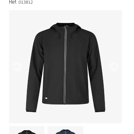
Ref.
013812
Poprzedni
Następn