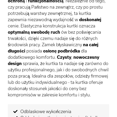
ochroną
i
funkcjonalnością
. Niezależnie od tego,
czy pracują Państwo na zewnątrz, czy po prostu
potrzebują warstwy zewnętrznej, ta kurtka
zapewnia niezawodną wydajność w
doskonałej
cenie. Elastyczna konstrukcja kurtki oznacza
optymalną swobodę ruch
ów bez poświęcania
trwałości, dzięki czemu nadaje się do różnych
środowisk pracy. Zamek błyskawiczny
na całej
długości
posiada
osłonę podbródka
dla
dodatkowego komfortu.
Czysty
,
nowoczesny
design
sprawia, że kurtka ta nadaje się zarówno do
użytku profesjonalnego, jak i do swobodnych chwil
poza pracą. Idealna dla zespołów, odzieży firmowej
lub do użytku indywidualnego - ta kurtka oferuje
doskonały stosunek jakości do ceny bez
kompromisów w zakresie komfortu i stylu.
Odblaskowe wykończenia