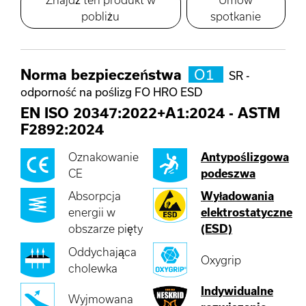
pobliżu
spotkanie
Norma bezpieczeństwa
O1
SR -
odporność na poślizg FO HRO ESD
EN ISO 20347:2022+A1:2024
-
ASTM
F2892:2024
Oznakowanie
Antypoślizgowa
CE
podeszwa
Absorpcja
Wyładowania
energii w
elektrostatyczne
obszarze pięty
(ESD)
Oddychająca
Oxygrip
cholewka
Indywidualne
Wyjmowana