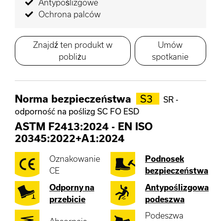
Antypoślizgowe
Ochrona palców
Znajdź ten produkt w
Umów
pobliżu
spotkanie
Norma bezpieczeństwa
S3
SR -
odporność na poślizg SC FO ESD
ASTM F2413:2024
-
EN ISO
20345:2022+A1:2024
Oznakowanie
Podnosek
CE
bezpieczeństwa
Odporny na
Antypoślizgowa
przebicie
podeszwa
Podeszwa