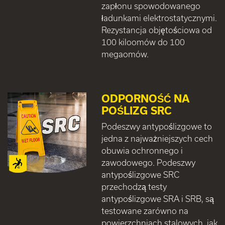
zapłonu spowodowanego
ładunkami elektrostatycznymi.
Rezystancja objętościowa od
100 kiloomów do 100
megaomów.
ODPORNOŚĆ NA
POŚLIZG SRC
Podeszwy antypoślizgowe to
jedna z najważniejszych cech
obuwia ochronnego i
zawodowego. Podeszwy
antypoślizgowe SRC
przechodzą testy
antypoślizgowe SRA i SRB, są
testowane zarówno na
powierzchniach stalowych, jak