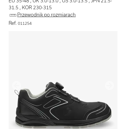
EU 35-48 , UK 3.0-13.0 , US 3.0-13.5 , JPN 21.5-
31.5 , KOR 230-315
Przewodnik po rozmiarach
Ref.
011254
Poprzedni
Następn