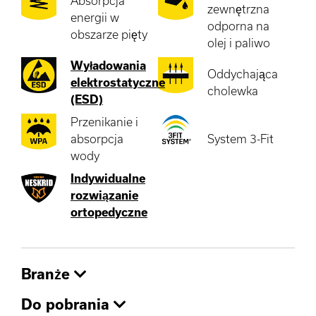
Absorpcja
zewnętrzna
energii w
odporna na
obszarze pięty
olej i paliwo
Wyładowania
Oddychająca
elektrostatyczne
cholewka
(ESD)
Przenikanie i
absorpcja
System 3-Fit
wody
Indywidualne
rozwiązanie
ortopedyczne
Branże
Do pobrania