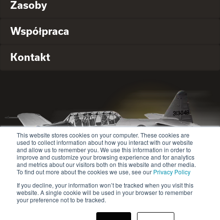
Zasoby
Współpraca
Kontakt
This website stores cookies on your computer. These cookies are
used to collect information about how you interact with our website
and allow us to remember you. We use this information in order to
improve and customize your browsing experience and for analytics
and metrics about our visitors both on this website and other media.
To find out more about the cookies we use, see our
Privacy Policy
If you decline, your information won’t be tracked when you visit this
website. A single cookie will be used in your browser to remember
© 2020-2024 Safety Jogger All rights reserved
your preference not to be tracked.
Site map
Polityka prywatności