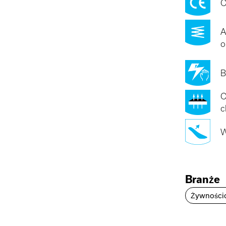
O
A
o
B
O
c
W
Branże
Żywności