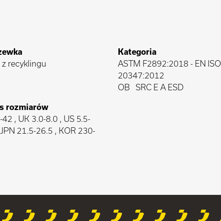
zewka
Kategoria
 z recyklingu
ASTM F2892:2018
-
EN ISO
20347:2012
OB
SRC E A ESD
s rozmiarów
42 , UK 3.0-8.0 , US 5.5-
, JPN 21.5-26.5 , KOR 230-