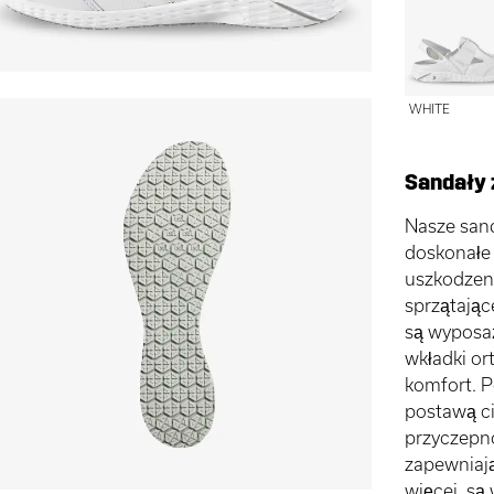
WHITE
Sandały 
Nasze san
doskonałe
uszkodzeni
sprzątając
są wyposa
wkładki or
komfort. 
postawą ci
przyczepno
zapewniaj
więcej, są