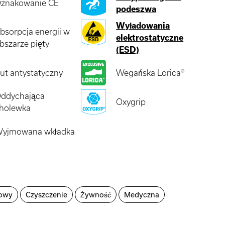
znakowanie CE
podeszwa
Wyładowania
bsorpcja energii w
elektrostatyczne
bszarze pięty
(ESD)
ut antystatyczny
Wegańska Lorica®
ddychająca
Oxygrip
holewka
yjmowana wkładka
owy
Czyszczenie
Żywność
Medyczna