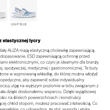
LIGHT BLUE
z elastycznej lycry
dały ALIZA mają elastyczną cholewkę zapewniającą
 dopasowanie, ESD zapewniającą ochronę przed
ami elektronicznymi, co czyni je idealnymi dla branży
ej, spożywczej, medycznej i gastronomicznej. Te buty
żone w wyjmowaną wkładkę, do której można włożyć
topedyczne, aby zapewnić sobie indywidualny
Poczuj ulgę na wyższym poziomie w bólu związanym z
ała dzięki doskonałemu wsparciu. Dzięki wyjątkowej
ści na śliskich powierzchniach i konstrukcji
ącej chłód stopom, możesz pracować z łatwością. Co
 wegańskie, co udowadnia, że styl, wygoda i etyka