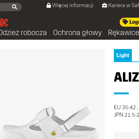
Więcej informacji
Kariera w Sa
Log
Odzież robocza
Ochrona głowy
Rękawic
Light
ALI
EU 35-42 , 
JPN 21.5-