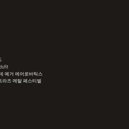
S
sfit
 데 예거 에어로바틱스
트라즈 메탈 페스티벌