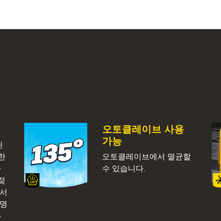
오토클레이브 사용
가능
된
한
오토클레이브에서 멸균할
구
수 있습니다.
젖
에서
유명
용