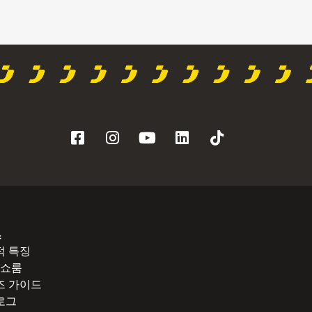
스
적 특징
° 쇼룸
즈 가이드
로그