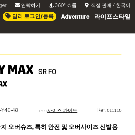
ger
연락하기
360° 쇼룸
직접 판매
/
한국어
딜러 로그인/등록
Adventure
라이프스타일
Y MAX
SR FO
AX
-Y46-48
Ref.
사이즈 가이드
011110
지 오버슈즈, 특히 안전 및 오버사이즈 신발용