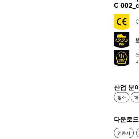
C 002_c
C
산업 분
청소
화
다운로드
인증서