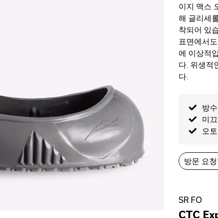
이지 맥스
해 글리세롤
착되어 있습니
표면에서도 
에 이상적입
다. 위생적
다.
방수
미끄
오토
방문 요
SR FO
CTC Exp