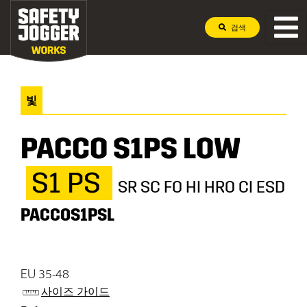
검색
빛
PACCO S1PS LOW
S1 PS
SR SC FO HI HRO CI ESD
PACCOS1PSL
EU 35-48
사이즈 가이드