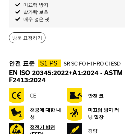
미끄럼 방지
발가락 보호
매우 넓은 핏
방문 요청하기
안전 표준
S1 PS
SR SC FO HI HRO CI ESD
EN ISO 20345:2022+A1:2024
-
ASTM
F2413:2024
CE
안전 코
천공에 대한 내
미끄럼 방지 러
성
닝 밑창
정전기 방전
경량