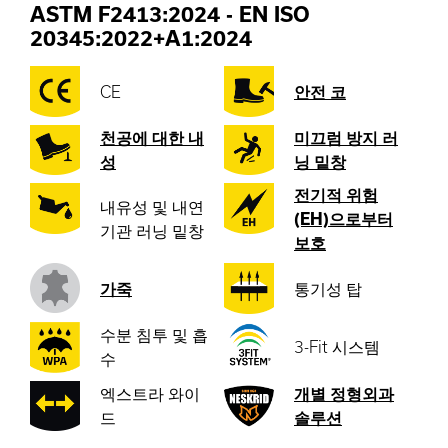
ASTM F2413:2024
-
EN ISO
20345:2022+A1:2024
CE
안전 코
천공에 대한 내
미끄럼 방지 러
성
닝 밑창
전기적 위험
내유성 및 내연
(EH)으로부터
기관 러닝 밑창
보호
가죽
통기성 탑
수분 침투 및 흡
3-Fit 시스템
수
엑스트라 와이
개별 정형외과
드
솔루션