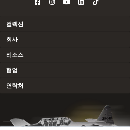
컬렉션
회사
리소스
협업
연락처