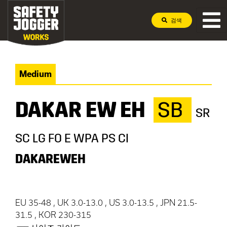
검색
Medium
DAKAR EW EH
SB
SR
SC LG FO E WPA PS CI
DAKAREWEH
EU 35-48 , UK 3.0-13.0 , US 3.0-13.5 , JPN 21.5-
31.5 , KOR 230-315