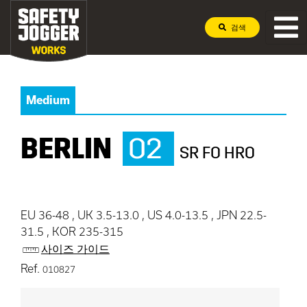
검색
Medium
BERLIN
O2
SR FO HRO
EU 36-48 , UK 3.5-13.0 , US 4.0-13.5 , JPN 22.5-
31.5 , KOR 235-315
사이즈 가이드
Ref.
010827