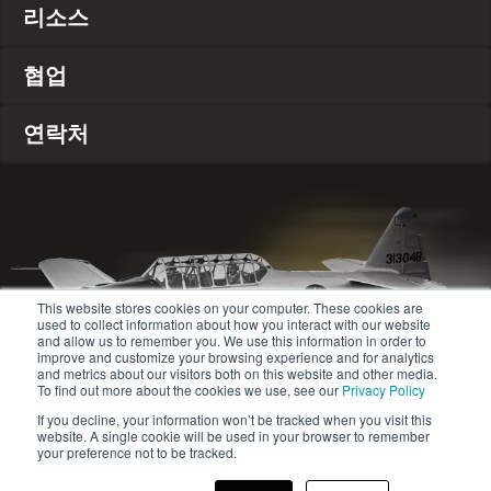
리소스
협업
연락처
This website stores cookies on your computer. These cookies are
used to collect information about how you interact with our website
and allow us to remember you. We use this information in order to
improve and customize your browsing experience and for analytics
and metrics about our visitors both on this website and other media.
To find out more about the cookies we use, see our
Privacy Policy
If you decline, your information won’t be tracked when you visit this
website. A single cookie will be used in your browser to remember
© 2020-2024 Safety Jogger All rights reserved
your preference not to be tracked.
Site map
개인정보 보호정책