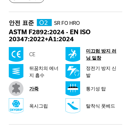
안전 표준
O2
SR FO HRO
ASTM F2892:2024
-
EN ISO
20347:2022+A1:2024
미끄럼 방지 러
CE
닝 밑창
뒤꿈치의 에너
정전기 방지 신
지 흡수
발
가죽
통기성 탑
옥시그립
탈착식 풋베드