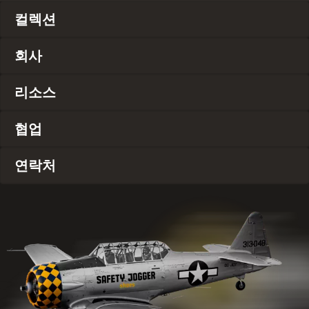
컬렉션
회사
리소스
협업
연락처