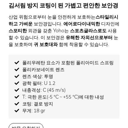
김서림 방지 코팅이 된 가볍고 편안한 보안경
산업 위험으로부터 눈을 안전하게 보호하는
스타일리시
하고
가벼운
보안경입니다.
에어로다이내믹한
디자인에
스포티한
외관을 갖춘 Yoho는
스포츠글라스로도
사용
할 수 있습니다. 이 보안경은
유해한 자외선으로부터
눈
을 보호하며
귀 보호대와
함께 착용할 수 있습니다.
폴리우레탄 요소가 포함된 폴리아미드 스프링
폴리카보네이트 렌즈
렌즈 색상: 투명
광학 필터: U 1.2
내충격성: C (45 m/s)
T: 극한 온도(-5 °C ~ +55 °C)에 대한 내성
코팅: 결로 방지
무게: 18 gr