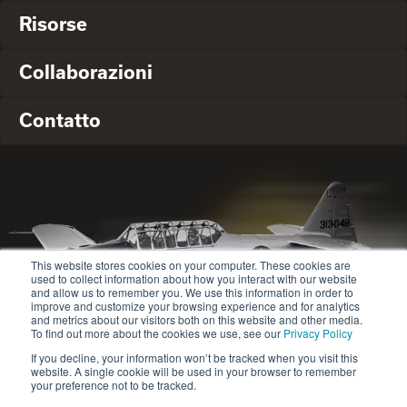
Risorse
Collaborazioni
Contatto
This website stores cookies on your computer. These cookies are
used to collect information about how you interact with our website
and allow us to remember you. We use this information in order to
improve and customize your browsing experience and for analytics
and metrics about our visitors both on this website and other media.
To find out more about the cookies we use, see our
Privacy Policy
If you decline, your information won’t be tracked when you visit this
website. A single cookie will be used in your browser to remember
© 2020-2024 Safety Jogger All rights reserved
your preference not to be tracked.
Site map
Informativa sulla privacy