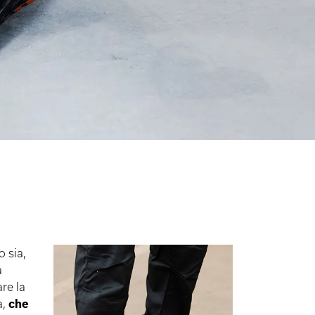
o sia,
a
re la
à,
che