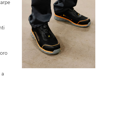
carpe
nti
voro
 a