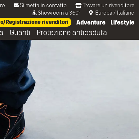
oro
Si metta in contatto
Trovare un rivenditore
Showroom a 360°
Europa
/
Italiano
/Registrazione rivenditori
Adventure
Lifestyle
ta
Guanti
Protezione anticaduta