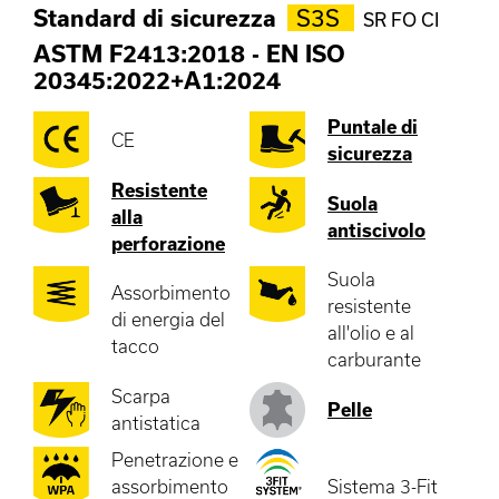
Standard di sicurezza
S3S
SR FO CI
ASTM F2413:2018
-
EN ISO
20345:2022+A1:2024
Puntale di
CE
sicurezza
Resistente
Suola
alla
antiscivolo
perforazione
Suola
Assorbimento
resistente
di energia del
all'olio e al
tacco
carburante
Scarpa
Pelle
antistatica
Penetrazione e
assorbimento
Sistema 3-Fit