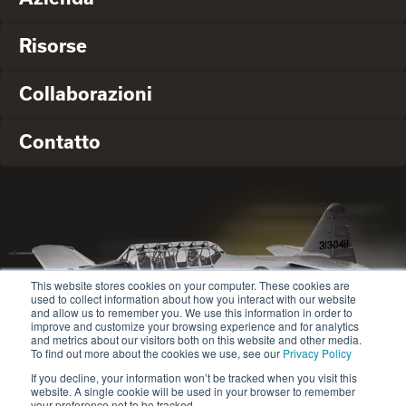
Risorse
Collaborazioni
Contatto
This website stores cookies on your computer. These cookies are
used to collect information about how you interact with our website
and allow us to remember you. We use this information in order to
improve and customize your browsing experience and for analytics
and metrics about our visitors both on this website and other media.
To find out more about the cookies we use, see our
Privacy Policy
If you decline, your information won’t be tracked when you visit this
website. A single cookie will be used in your browser to remember
© 2020-2024 Safety Jogger All rights reserved
your preference not to be tracked.