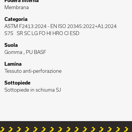
Fodera interna
Membrana
Categoria
ASTM F2413:2024
-
EN ISO 20345:2022+A1:2024
S7S
SR SC LG FO HI HRO CI ESD
Suola
Gomma , PU BASF
Lamina
Tessuto anti-perforazione
Sottopiede
Sottopiede in schiuma SJ