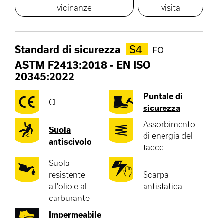
vicinanze
visita
Standard di sicurezza
S4
FO
ASTM F2413:2018
-
EN ISO
20345:2022
Puntale di
CE
sicurezza
Assorbimento
Suola
di energia del
antiscivolo
tacco
Suola
resistente
Scarpa
all'olio e al
antistatica
carburante
Impermeabile