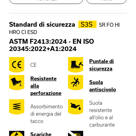
Standard di sicurezza
S3S
SR FO HI
HRO CI ESD
ASTM F2413:2024
-
EN ISO
20345:2022+A1:2024
Puntale di
CE
sicurezza
Resistente
Suola
alla
antiscivolo
perforazione
Suola
Assorbimento
resistente
di energia del
all'olio e al
tacco
carburante
Scariche