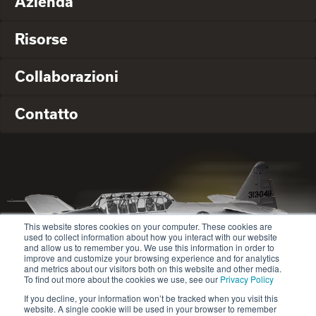
Azienda
Risorse
Collaborazioni
Contatto
This website stores cookies on your computer. These cookies are
used to collect information about how you interact with our website
and allow us to remember you. We use this information in order to
improve and customize your browsing experience and for analytics
and metrics about our visitors both on this website and other media.
To find out more about the cookies we use, see our
Privacy Policy
If you decline, your information won’t be tracked when you visit this
website. A single cookie will be used in your browser to remember
© 2020-2024 Safety Jogger All rights reserved