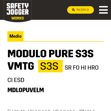
RICERCA
Medio
MODULO PURE S3S
VMTG
S3S
SR FO HI HRO
CI ESD
MDLOPUVELM