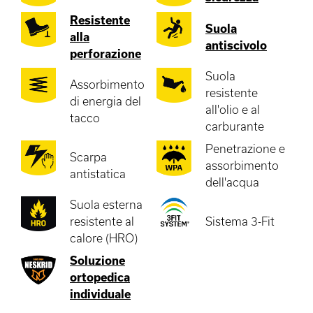
Resistente
Suola
alla
antiscivolo
perforazione
Suola
Assorbimento
resistente
di energia del
all'olio e al
tacco
carburante
Penetrazione e
Scarpa
assorbimento
antistatica
dell'acqua
Suola esterna
resistente al
Sistema 3-Fit
calore (HRO)
Soluzione
ortopedica
individuale