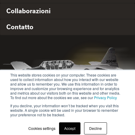
Collaborazioni
Contatto
This website stores cookies on your computer. These cookies are
used to collect information about how you interact with our website
and allow us to remember you. We use this information in order to
improve and customize your browsing experience and for analytics
and metrics about our visitors both on this website and other media.
To find out more about the cookies we use, see our
Privacy Policy
If you decline, your information won’t be tracked when you visit this
website. A single cookie will be used in your browser to remember
© 2020-2024 Safety Jogger All rights reserved
your preference not to be tracked.
Site map
Informativa sulla privacy
Cookies settings
Accept
Decline