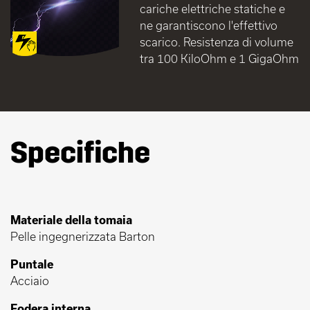
cariche elettriche statiche e
ne garantiscono l'effettivo
scarico. Resistenza di volume
tra 100 KiloOhm e 1 GigaOhm
Specifiche
Materiale della tomaia
Pelle ingegnerizzata Barton
Puntale
Acciaio
Fodera interna