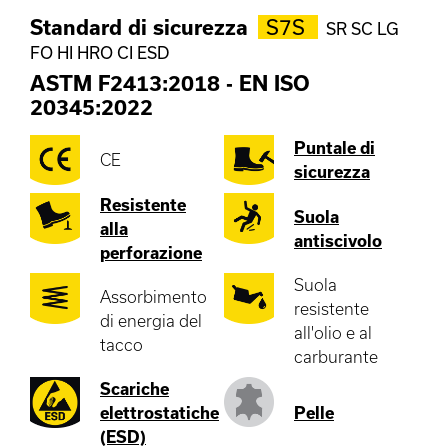
Standard di sicurezza
S7S
SR SC LG
FO HI HRO CI ESD
ASTM F2413:2018
-
EN ISO
20345:2022
Puntale di
CE
sicurezza
Resistente
Suola
alla
antiscivolo
perforazione
Suola
Assorbimento
resistente
di energia del
all'olio e al
tacco
carburante
Scariche
elettrostatiche
Pelle
(ESD)