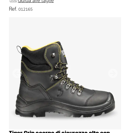
Guida alle taglie
Ref.
012165
Precedente
Avanti
Tiger Grip scarpa di sicurezza alto con