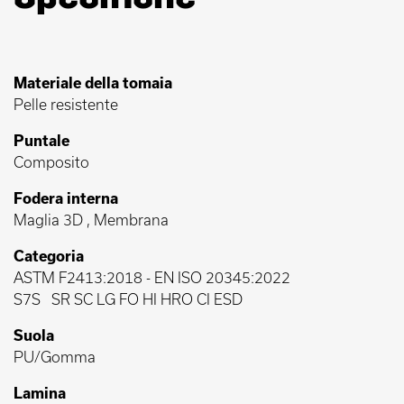
Materiale della tomaia
Pelle resistente
Puntale
Composito
Fodera interna
Maglia 3D , Membrana
Categoria
ASTM F2413:2018
-
EN ISO 20345:2022
S7S
SR SC LG FO HI HRO CI ESD
Suola
PU/Gomma
Lamina