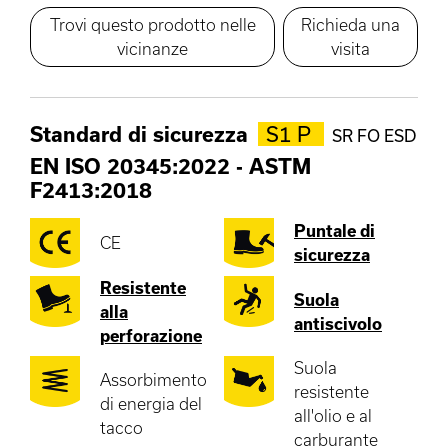
Trovi questo prodotto nelle
Richieda una
vicinanze
visita
Standard di sicurezza
S1 P
SR FO ESD
EN ISO 20345:2022
-
ASTM
F2413:2018
Puntale di
CE
sicurezza
Resistente
Suola
alla
antiscivolo
perforazione
Suola
Assorbimento
resistente
di energia del
all'olio e al
tacco
carburante