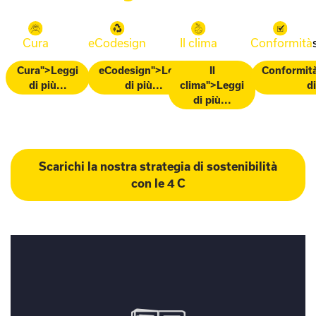
eCodesign
Il clima
Conformità
Cura
eCodesign">Leggi
Il
Conformità
Cura">Leggi
di più...
clima">Leggi
di
di più...
di più...
Scarichi la nostra strategia di sostenibilità
con le 4 C