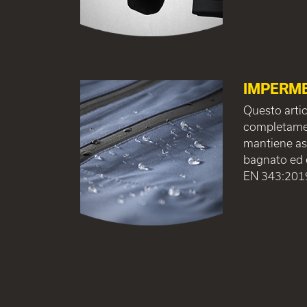
IMPERME
Questo artic
completamen
mantiene asc
bagnato ed 
EN 343:201