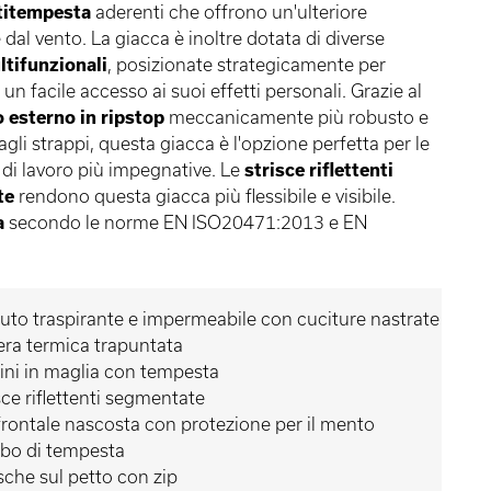
titempesta
aderenti che offrono un'ulteriore
dal vento. La giacca è inoltre dotata di diverse
ltifunzionali
, posizionate strategicamente per
un facile accesso ai suoi effetti personali. Grazie al
 esterno in ripstop
meccanicamente più robusto e
agli strappi, questa giacca è l'opzione perfetta per le
 di lavoro più impegnative. Le
strisce riflettenti
te
rendono questa giacca più flessibile e visibile.
a
secondo le norme EN ISO20471:2013 e EN
uto traspirante e impermeabile con cuciture nastrate
ra termica trapuntata
ini in maglia con tempesta
sce riflettenti segmentate
frontale nascosta con protezione per il mento
bo di tempesta
sche sul petto con zip