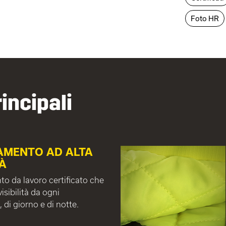
Foto HR
incipali
AMENTO AD ALTA
TÀ
o da lavoro certificato che
isibilità da ogni
 di giorno e di notte.