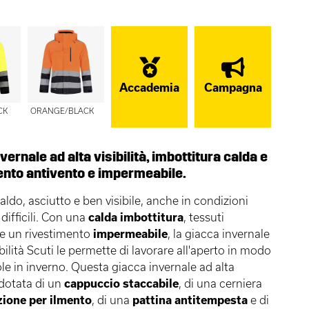
Accademia
Campagna
CK
ORANGE/BLACK
vernale ad alta visibilità, imbottitura calda e
ento antivento e impermeabile.
ldo, asciutto e ben visibile, anche in condizioni
difficili. Con una
calda
imbottitura
, tessuti
e un rivestimento
impermeabile
, la giacca invernale
ibilità Scuti le permette di lavorare all'aperto in modo
le in inverno. Questa giacca invernale ad alta
è dotata di un
cappuccio
staccabile
, di una cerniera
ione per il
mento
, di una
pattina
antitempesta
e di