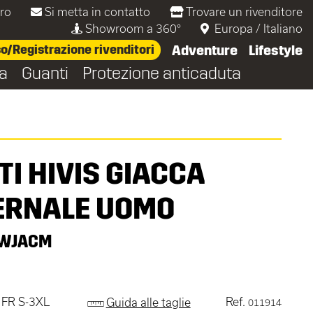
oro
Si metta in contatto
Trovare un rivenditore
Showroom a 360°
Europa
/
Italiano
/Registrazione rivenditori
Adventure
Lifestyle
ta
Guanti
Protezione anticaduta
TI HIVIS GIACCA
ERNALE UOMO
WJACM
 FR S-3XL
Ref.
Guida alle taglie
011914