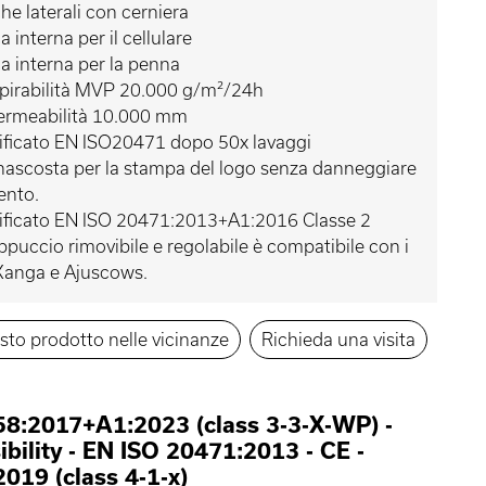
he laterali con cerniera
a interna per il cellulare
a interna per la penna
pirabilità MVP 20.000 g/m²/24h
ermeabilità 10.000 mm
ificato EN ISO20471 dopo 50x lavaggi
nascosta per la stampa del logo senza danneggiare
ento.
ificato EN ISO 20471:2013+A1:2016 Classe 2
appuccio rimovibile e regolabile è compatibile con i
Kanga e Ajuscows.
sto prodotto nelle vicinanze
Richieda una visita
8:2017+A1:2023 (class 3-3-X-WP)
-
sibility - EN ISO 20471:2013
-
CE
-
019 (class 4-1-x)