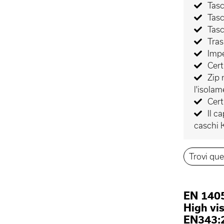
Tasc
Tasc
Tasc
Tras
Imp
Cert
Zip 
l'isolam
Cert
Il c
caschi 
Trovi que
EN 1405
High vi
EN343:2