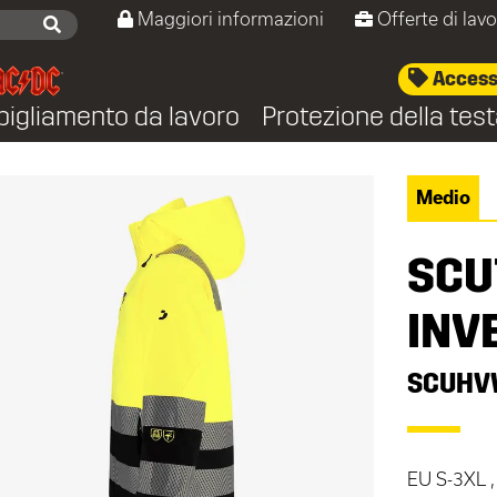
Maggiori informazioni
Offerte di lav
Accesso
bigliamento da lavoro
Protezione della tes
Medio
SCU
INV
SCUHV
EU S-3XL ,