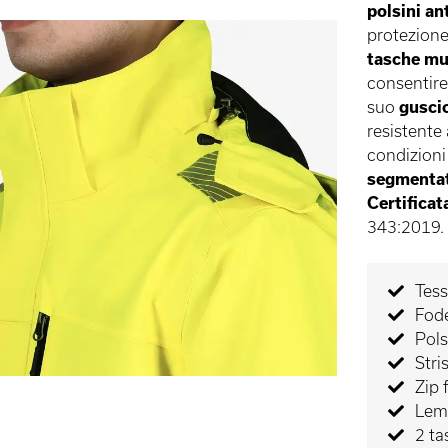
polsini
an
protezione 
tasche mu
consentire 
suo
guscio
resistente 
condizioni
segmenta
Certificat
343:2019.
Tess
Fode
Pols
Stri
Zip 
Lem
2 ta