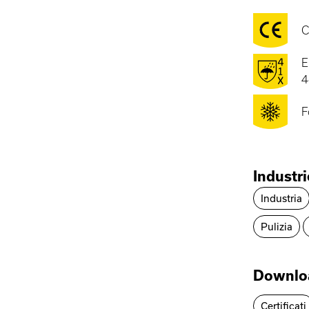
C
E
4
F
Industri
Industria
Pulizia
Downlo
Certificati