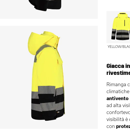
YELLOW/BLA
Giacca in
rivestim
Rimanga ca
climatiche 
antivento
ad alta vis
confortevo
visibilità 
con
protez