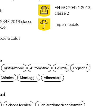
EN ISO 20471:2013-
E
classe 2
N343:2019 classe
Impermeabile
-1-x
odera calda
e
Ristorazione
Automotive
Edilizia
Logistica
Chimica
Montaggio
Alimentare
ad
Scheda tecnica
Dichiarazione di conformità