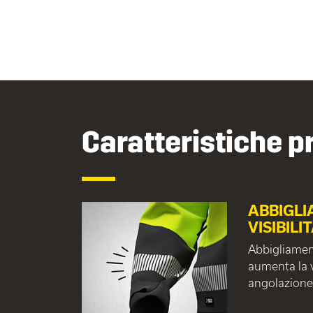
Caratteristiche pr
ABBIGLI
VISIBILI
Abbigliament
aumenta la v
angolazione,