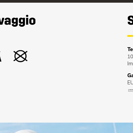
avaggio
Te
10
Im
Ga
EU