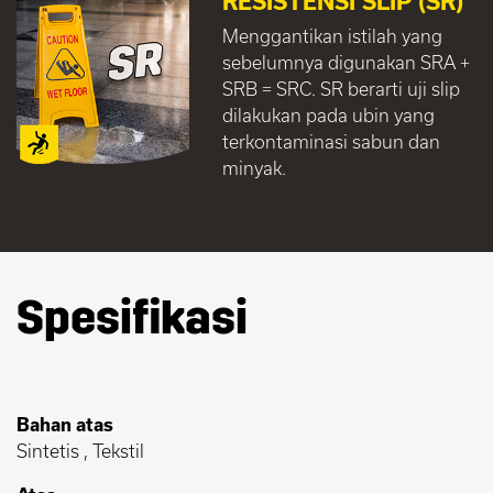
RESISTENSI SLIP (SR)
Menggantikan istilah yang
sebelumnya digunakan SRA +
SRB = SRC. SR berarti uji slip
dilakukan pada ubin yang
terkontaminasi sabun dan
minyak.
Spesifikasi
Bahan atas
Sintetis , Tekstil