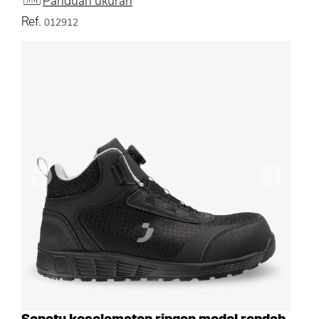
Panduan ukuran
Ref.
012912
Sebelumnya
Berikutn
Sepatu keselamatan ringan model rendah