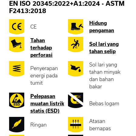
EN ISO 20345:2022+A1:2024
-
ASTM
F2413:2018
Hidung
CE
pengaman
Tahan
Sol lari yang
terhadap
tahan selip
perforasi
Sol lari yang
Penyerapan
tahan minyak
energi pada
dan bahan
tumit
bakar
Pelepasan
muatan listrik
Bebas logam
statis (ESD)
Atasan
Ringan
bernapas