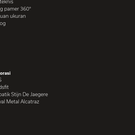
 teknis
g pamer 360°
uan ukuran
log
orasi
S
sfit
atik Stijn De Jaegere
val Metal Alcatraz