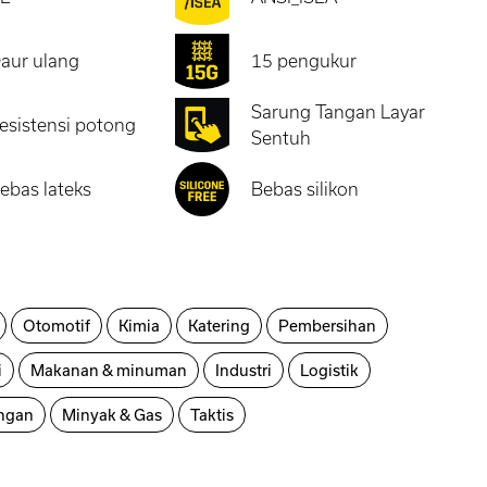
aur ulang
15 pengukur
Sarung Tangan Layar
esistensi potong
Sentuh
ebas lateks
Bebas silikon
Otomotif
Kimia
Katering
Pembersihan
i
Makanan & minuman
Industri
Logistik
ngan
Minyak & Gas
Taktis