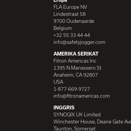
FLA Europe NV
Lindestraat 58
9700 Oudenaarde
Belgium
+32 55 33 44 44
info@safetyjogger.com
AMERIKA SERIKAT
Fitron Americas Inc
1395 N Manassero St
Anaheim, CA 92807
USA
1-877-669-9727
info@fitronamericas.com
INGGRIS
SYNOGIX UK Limited
Winchester House, Deane Gate Av
Taunton, Somerset