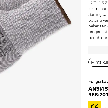
ECO PROSH
keamanan,
Sarung tan
potong yan
pekerjaan 
tangan in
penuh dan 
Minta ku
Fungsi Lay
ANSI/I
388:20
C