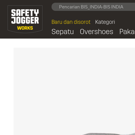
Baru dan disorot
Kategori
Sepatu
Overshoes
Paka