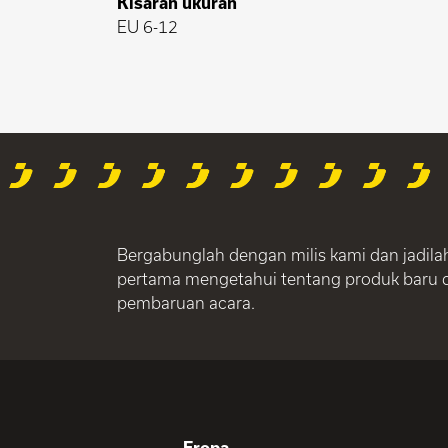
Kisaran ukuran
EU 6-12
Bergabunglah dengan milis kami dan jadila
pertama mengetahui tentang produk baru 
pembaruan acara.
Eropa