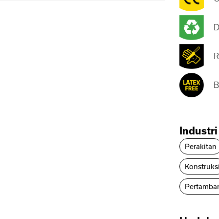
D
R
B
Industri
Perakitan
Konstruks
Pertamba