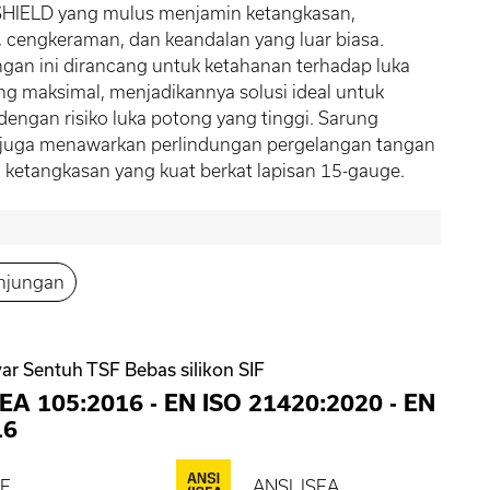
IELD yang mulus menjamin ketangkasan,
 cengkeraman, dan keandalan yang luar biasa.
gan ini dirancang untuk ketahanan terhadap luka
g maksimal, menjadikannya solusi ideal untuk
dengan risiko luka potong yang tinggi. Sarung
i juga menawarkan perlindungan pergelangan tangan
ketangkasan yang kuat berkat lapisan 15-gauge.
njungan
ar Sentuh TSF Bebas silikon SIF
SEA 105:2016
-
EN ISO 21420:2020
-
EN
16
E
ANSI_ISEA