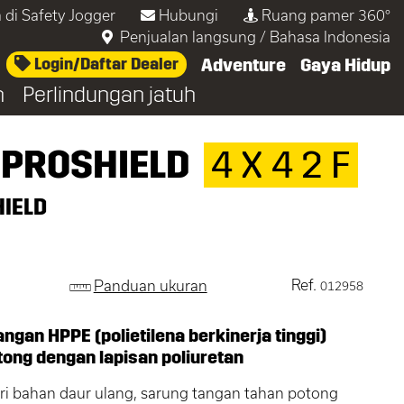
 di Safety Jogger
Hubungi
Ruang pamer 360°
Penjualan langsung
/
Bahasa Indonesia
Login/Daftar Dealer
Adventure
Gaya Hidup
n
Perlindungan jatuh
 PROSHIELD
4 X 4 2 F
IELD
Ref.
Panduan ukuran
012958
ngan HPPE (polietilena berkinerja tinggi)
tong dengan lapisan poliuretan
ri bahan daur ulang, sarung tangan tahan potong