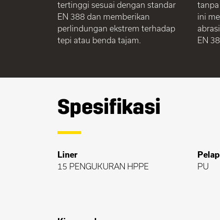
tertinggi sesuai dengan standar
tanpa
EN 388 dan memberikan
ini m
perlindungan ekstrem terhadap
abras
tepi atau benda tajam.
EN 38
Spesifikasi
Liner
Pelap
15 PENGUKURAN HPPE
PU