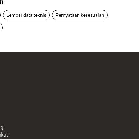
n
Lembar data teknis
Pernyataan kesesuaian
ng
gkat