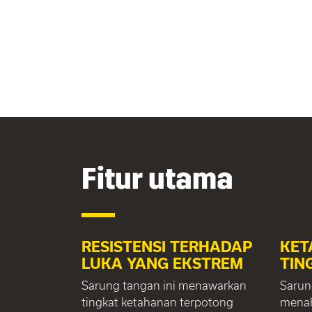
Fitur utama
RESISTENSI TERHADAP
KET
LUKA YANG EKSTREM
TIN
Sarung tangan ini menawarkan
Sarun
tingkat ketahanan terpotong
menah