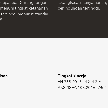
 cepat aus. Sarung tangan
ketangkasan, kenyamanan,
emenuhi tingkat ketahanan
perlindungan tertinggi.
i tertinggi menurut standar
8.
isan
Tingkat kinerja
EN 388:2016 : 4 X 4 2 F
ANSI/ISEA 105:2016 : A5 4