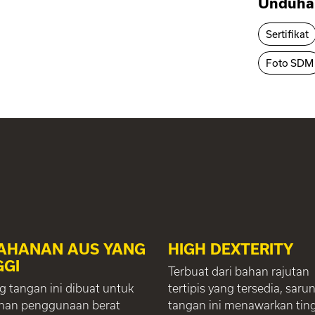
Unduha
Sertifikat
Foto SDM
AHANAN AUS YANG
HIGH DEXTERITY
GGI
Terbuat dari bahan rajutan
g tangan ini dibuat untuk
tertipis yang tersedia, saru
an penggunaan berat
tangan ini menawarkan tin