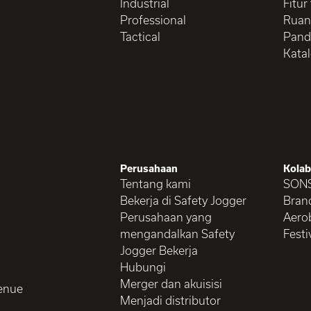
Industrial
Fitur
Professional
Ruan
Tactical
Pand
Kata
Perusahaan
Kolab
Tentang kami
SON
Bekerja di Safety Jogger
Brand
Perusahaan yang
Aerob
mengandalkan Safety
Festi
Jogger Bekerja
Hubungi
Merger dan akuisisi
enue
Menjadi distributor