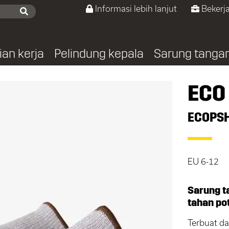
Informasi lebih lanjut
Bekerja
ian kerja
Pelindung kepala
Sarung tanga
ECO
ECOPSH
EU 6-12
Sarung ta
tahan po
Terbuat da